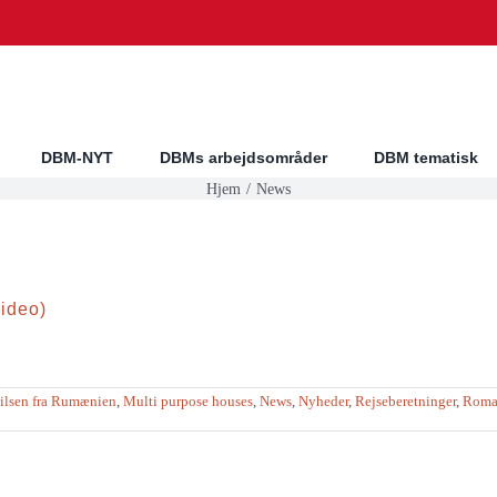
DBM-NYT
DBMs arbejdsområder
DBM tematisk
Hjem
News
video)
ilsen fra Rumænien
,
Multi purpose houses
,
News
,
Nyheder
,
Rejseberetninger
,
Roma-