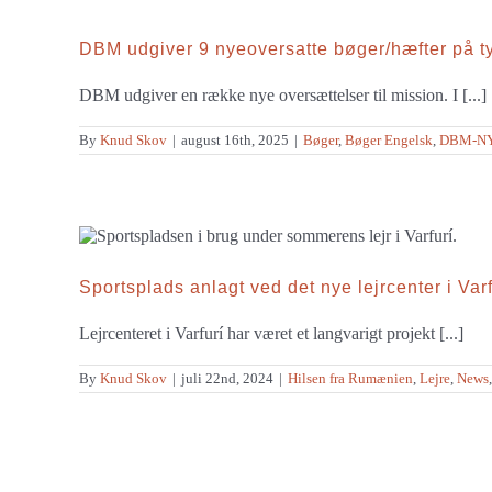
i
roma-
landsbyer
DBM udgiver 9 nyeoversatte bøger/hæfter på tyr
(video)
DBM udgiver en række nye oversættelser til mission. I [...]
By
Knud Skov
|
august 16th, 2025
|
Bøger
,
Bøger Engelsk
,
DBM-N
Sportsplads anlagt ved det nye lejrcenter i Varf
Lejrcenteret i Varfurí har været et langvarigt projekt [...]
By
Knud Skov
|
juli 22nd, 2024
|
Hilsen fra Rumænien
,
Lejre
,
News