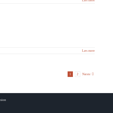
Læs mere
Læs mere
1
2
Næste
sion