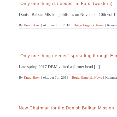
”Only one thing is needed” in Farsi (western).
Danish Balkan Mission publishes on November 10th vol 1 [
By
Knud Skov
|
oktober 30th, 2018
|
Bøger Engelsk
,
News
|
Kommen
”Only one thing needed” spreading through Eu
Late spring 2017 DBM visited a former head [...]
By
Knud Skov
|
oktober 7th, 2018
|
Bøger Engelsk
,
News
|
Komment
New Chairman for the Danish Balkan Mission