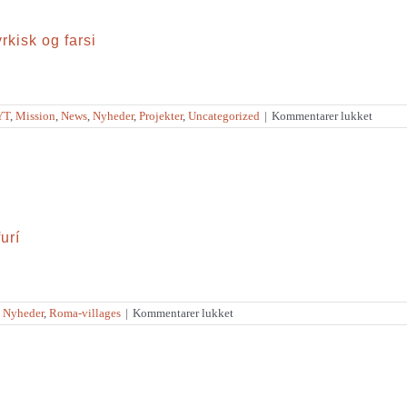
kisk og farsi
til
YT
,
Mission
,
News
,
Nyheder
,
Projekter
,
Uncategorized
|
Kommentarer lukket
DBM
udgive
9
nyeove
bøger/
på
tyrkisk
og
farsi
urí
til
,
Nyheder
,
Roma-villages
|
Kommentarer lukket
Sportsplads
anlagt
ved
det
nye
lejrcenter
i