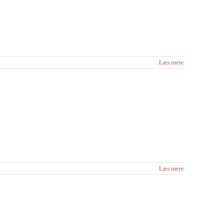
Læs mere
r
rsatte
hæfter
Læs mere