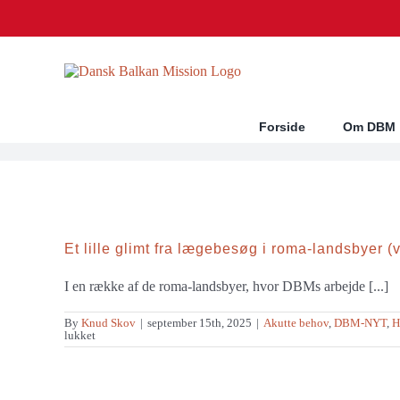
Skip
to
content
Forside
Om DBM
Et lille glimt fra lægebesøg i roma-landsbyer (
I en række af de roma-landsbyer, hvor DBMs arbejde [...]
By
Knud Skov
|
september 15th, 2025
|
Akutte behov
,
DBM-NYT
,
H
til
lukket
Et
lille
glimt
fra
lægebesøg