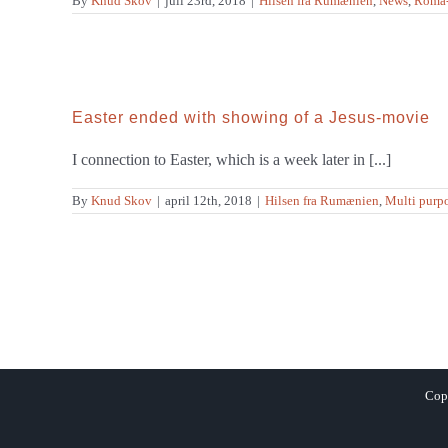
By
Knud Skov
|
juli 23rd, 2018
|
Hilsen fra Rumænien
,
News
,
Roma-
Easter ended with showing of a Jesus-movie
I connection to Easter, which is a week later in [...]
By
Knud Skov
|
april 12th, 2018
|
Hilsen fra Rumænien
,
Multi purp
Copy