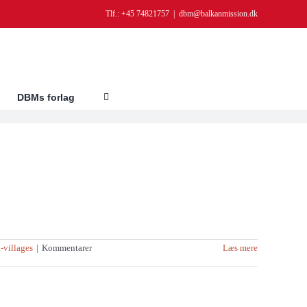
Tlf.: +45 74821757
|
dbm@balkanmission.dk
DBMs forlag
villages
|
Kommentarer
Læs mere