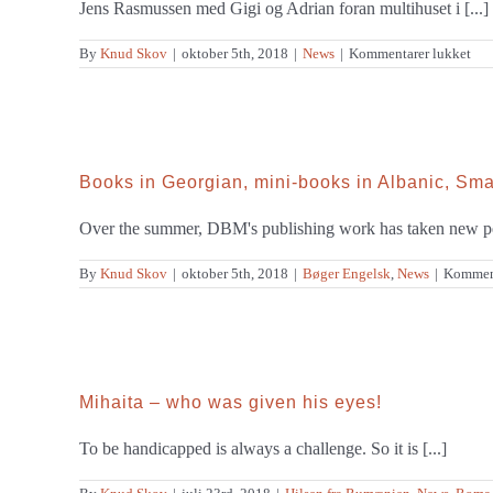
Jens Rasmussen med Gigi og Adrian foran multihuset i [...]
til
By
Knud Skov
|
oktober 5th, 2018
|
News
|
Kommentarer lukket
Ne
Cha
for
the
Dan
Bal
Mis
Books in Georgian, mini-books in Albanic, Sm
Over the summer, DBM's publishing work has taken new pers
By
Knud Skov
|
oktober 5th, 2018
|
Bøger Engelsk
,
News
|
Komment
Mihaita – who was given his eyes!
To be handicapped is always a challenge. So it is [...]