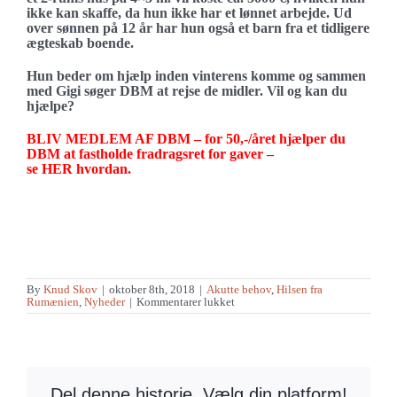
ikke kan skaffe, da hun ikke har et lønnet arbejde. Ud
over sønnen på 12 år har hun også et barn fra et tidligere
ægteskab boende.
Hun beder om hjælp inden vinterens komme og sammen
med Gigi søger DBM at rejse de midler. Vil og kan du
hjælpe?
BLIV MEDLEM AF DBM – for 50,-/året hjælper du
DBM at fastholde fradragsret for gaver –
se
HER
hvordan.
By
Knud Skov
|
oktober 8th, 2018
|
Akutte behov
,
Hilsen fra
til
Rumænien
,
Nyheder
|
Kommentarer lukket
Så
kom
regnen
og
tog
huset…
Del denne historie, Vælg din platform!