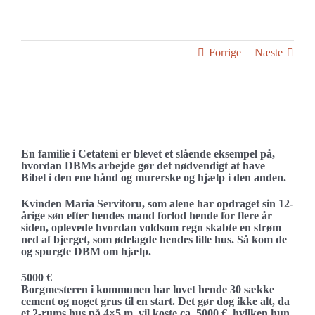
Forrige
Næste
Se
større
Så kom regnen og tog huset…
billede
En familie i Cetateni er blevet et slående eksempel på,
hvordan DBMs arbejde gør det nødvendigt at have
Bibel i den ene hånd og murerske og hjælp i den anden.
Kvinden Maria Servitoru, som alene har opdraget sin 12-
årige søn efter hendes mand forlod hende for flere år
siden, oplevede hvordan voldsom regn skabte en strøm
ned af bjerget, som ødelagde hendes lille hus. Så kom de
og spurgte DBM om hjælp.
5000 €
Borgmesteren i kommunen har lovet hende 30 sække
cement og noget grus til en start. Det gør dog ikke alt, da
et 2-rums hus på 4×5 m. vil koste ca. 5000 €, hvilken hun