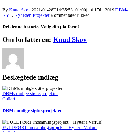
By
Knud Skov
|
2021-01-28T14:35:53+01:00
juni 17th, 2019
|
DBM-
til
NYT
,
Nyheder
,
Projekter
|
Kommentarer lukket
Sebastian
Rafira
Del denne historie, Vælg din platform!
–
mere
Facebook
X
Reddit
LinkedIn
Tumblr
Pinterest
Vk
E-
Om forfatteren:
Knud Skov
end
mail
en
protese.
Beslægtede indlæg
DBMs mulige støtte-projekter
Galleri
DBMs mulige støtte-projekter
FULDFØRT Indsamlingsprojekt – Hytter i Varfurí