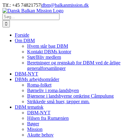
Skip
Tlf.: +45 74821757
|
dbm@balkanmission.dk
to
content
Søg
efter:
Forside
Om DBM
Hvem står bag DBM
Kontakt DBMs kontor
Støt/Bliv medlem
Beretninger og regnskab for DBM ved de årlige
generalforsamlinger
DBM-NYT
DBMs arbejdsområder
Roma-folket
Børneliv i roma-landsbyen
Bjørnene i landsbyerne omkring Câmpulung
Strikkede små huer, tæpper mm.
DBM tematisk
DBM-NYT
Hilsen fra Rumænien
Bøger
Mission
Akutte behov