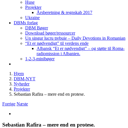
Huse
Projekter
Årsberetning & regnskab 2017
Ukraine
DBMs forlag
DBM Bøger
Download bøger/ressourcer
Un singur lucru trebuie – Daily Devotions in Romanian
“Et er nødvendigt” til verdens ende
Albansk “Et er nødvendigt” – og støtte til Roma-
radiomission i Albanien.
1-2-3-minibøger
Hjem
DBM-NYT
Nyheder
Projekter
Sebastian Rafira – mere end en protese.
Forrige
Næste
Se
større
billede
Sebastian Rafira – mere end en protese.