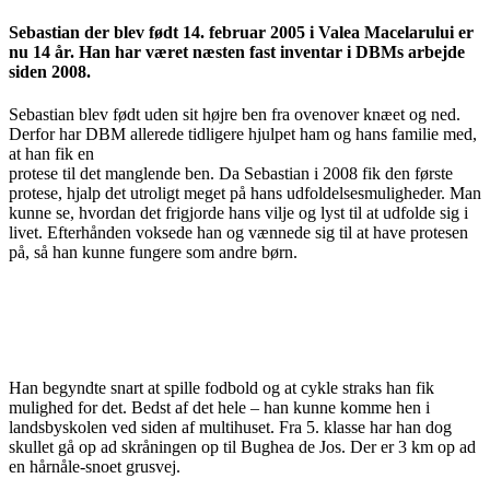
Sebastian der blev født 14. februar 2005 i Valea Macelarului er
nu 14 år. Han har været næsten fast inventar i DBMs arbejde
siden 2008.
Sebastian blev født uden sit højre ben fra ovenover knæet og ned.
Derfor har DBM allerede tidligere hjulpet ham og hans familie med,
at han fik en
protese til det manglende ben. Da Sebastian i 2008 fik den første
protese, hjalp det utroligt meget på hans udfoldelsesmuligheder. Man
kunne se, hvordan det frigjorde hans vilje og lyst til at udfolde sig i
livet. Efterhånden voksede han og vænnede sig til at have protesen
på, så han kunne fungere som andre børn.
Han begyndte snart at spille fodbold og at cykle straks han fik
mulighed for det. Bedst af det hele – han kunne komme hen i
landsbyskolen ved siden af multihuset. Fra 5. klasse har han dog
skullet gå op ad skråningen op til Bughea de Jos. Der er 3 km op ad
en hårnåle-snoet grusvej.