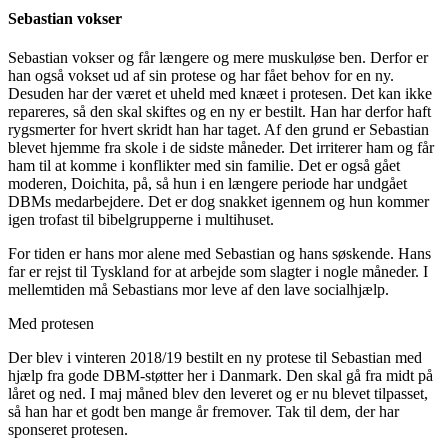
Sebastian vokser
Sebastian vokser og får længere og mere muskuløse ben. Derfor er
han også vokset ud af sin protese og har fået behov for en ny.
Desuden har der været et uheld med knæet i protesen. Det kan ikke
repareres, så den skal skiftes og en ny er bestilt. Han har derfor haft
rygsmerter for hvert skridt han har taget. Af den grund er Sebastian
blevet hjemme fra skole i de sidste måneder. Det irriterer ham og får
ham til at komme i konflikter med sin familie. Det er også gået
moderen, Doichita, på, så hun i en længere periode har undgået
DBMs medarbejdere. Det er dog snakket igennem og hun kommer
igen trofast til bibelgrupperne i multihuset.
For tiden er hans mor alene med Sebastian og hans søskende. Hans
far er rejst til Tyskland for at arbejde som slagter i nogle måneder. I
mellemtiden må Sebastians mor leve af den lave socialhjælp.
Med protesen
Der blev i vinteren 2018/19 bestilt en ny protese til Sebastian med
hjælp fra gode DBM-støtter her i Danmark. Den skal gå fra midt på
låret og ned. I maj måned blev den leveret og er nu blevet tilpasset,
så han har et godt ben mange år fremover. Tak til dem, der har
sponseret protesen.