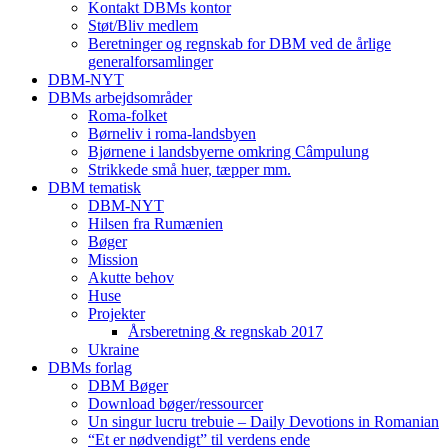
Kontakt DBMs kontor
Støt/Bliv medlem
Beretninger og regnskab for DBM ved de årlige
generalforsamlinger
DBM-NYT
DBMs arbejdsområder
Roma-folket
Børneliv i roma-landsbyen
Bjørnene i landsbyerne omkring Câmpulung
Strikkede små huer, tæpper mm.
DBM tematisk
DBM-NYT
Hilsen fra Rumænien
Bøger
Mission
Akutte behov
Huse
Projekter
Årsberetning & regnskab 2017
Ukraine
DBMs forlag
DBM Bøger
Download bøger/ressourcer
Un singur lucru trebuie – Daily Devotions in Romanian
“Et er nødvendigt” til verdens ende