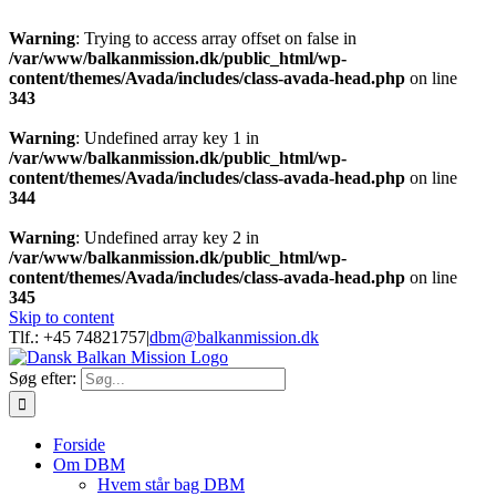
Warning
: Trying to access array offset on false in
/var/www/balkanmission.dk/public_html/wp-
content/themes/Avada/includes/class-avada-head.php
on line
343
Warning
: Undefined array key 1 in
/var/www/balkanmission.dk/public_html/wp-
content/themes/Avada/includes/class-avada-head.php
on line
344
Warning
: Undefined array key 2 in
/var/www/balkanmission.dk/public_html/wp-
content/themes/Avada/includes/class-avada-head.php
on line
345
Skip to content
Tlf.: +45 74821757
|
dbm@balkanmission.dk
Søg efter:
Forside
Om DBM
Hvem står bag DBM