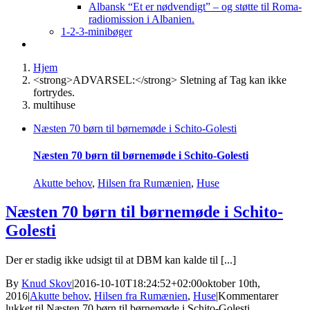
Albansk “Et er nødvendigt” – og støtte til Roma-
radiomission i Albanien.
1-2-3-minibøger
Hjem
<strong>ADVARSEL:</strong> Sletning af Tag kan ikke
fortrydes.
multihuse
Næsten 70 børn til børnemøde i Schito-Golesti
Næsten 70 børn til børnemøde i Schito-Golesti
Akutte behov
,
Hilsen fra Rumænien
,
Huse
Næsten 70 børn til børnemøde i Schito-
Golesti
Der er stadig ikke udsigt til at DBM kan kalde til [...]
By
Knud Skov
|
2016-10-10T18:24:52+02:00
oktober 10th,
2016
|
Akutte behov
,
Hilsen fra Rumænien
,
Huse
|
Kommentarer
lukket
til Næsten 70 børn til børnemøde i Schito-Golesti