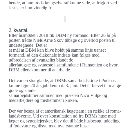
hende, at hun trods fængselsstraf kunne vide, at frigjort ved
Jesus, er hun virkelig fri.
2. kvartal.
Efter årsmødet i 2018 fik DBM ny formand. Efter 26 år på
posten trådte Niels Arne Skov tilbage og overlod posten til
undertegnede. Det er
et mål at DBM kan blive holdt på samme linje uanset
formand, så den diakonale indsats kan følges med
udbredelsen af evangeliet blandt de
allerfattigste og svageste i samfundene i Rumænien og hvor
DBM ellers kommer til at arbejde.
Det var en stor glæde, at DBMs samarbejdskirke i Pucioasa
kunne fejre 20 års jubilæum d. 3. juni. Det er blevet til mange
gode og sunde
samarbejdstimer sammen med præsten Nicu Vulpe og
medarbejdere og medlemmer i kirken.
Der var besøg af et amerikansk lægeteam i en række af roma-
landsbyerne. Ud over konsultation ud fra DBMs huse med
læger og sygeplejersker, blev det til både husbesøg, uddeling
af fødevarer og tilsyn med uvejrsramte huse.