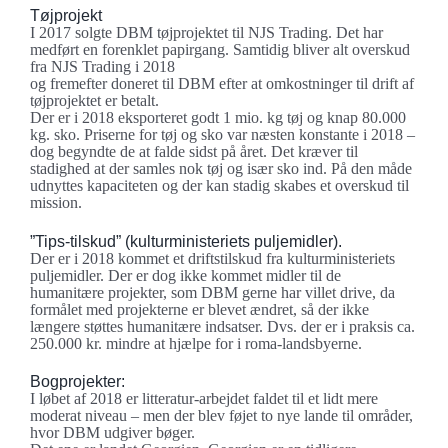
Tøjprojekt
I 2017 solgte DBM tøjprojektet til NJS Trading. Det har
medført en forenklet papirgang. Samtidig bliver alt overskud
fra NJS Trading i 2018
og fremefter doneret til DBM efter at omkostninger til drift af
tøjprojektet er betalt.
Der er i 2018 eksporteret godt 1 mio. kg tøj og knap 80.000
kg. sko. Priserne for tøj og sko var næsten konstante i 2018 –
dog begyndte de at falde sidst på året. Det kræver til
stadighed at der samles nok tøj og især sko ind. På den måde
udnyttes kapaciteten og der kan stadig skabes et overskud til
mission.
”Tips-tilskud” (kulturministeriets puljemidler).
Der er i 2018 kommet et driftstilskud fra kulturministeriets
puljemidler. Der er dog ikke kommet midler til de
humanitære projekter, som DBM gerne har villet drive, da
formålet med projekterne er blevet ændret, så der ikke
længere støttes humanitære indsatser. Dvs. der er i praksis ca.
250.000 kr. mindre at hjælpe for i roma-landsbyerne.
Bogprojekter:
I løbet af 2018 er litteratur-arbejdet faldet til et lidt mere
moderat niveau – men der blev føjet to nye lande til områder,
hvor DBM udgiver bøger.