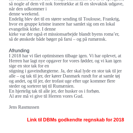
så nogle af dem vil nok foretrække at få en slovakisk udgave,
når den udkommer i
denne weekend.
Endelig blev det til en større sending til Toulouse, Frankrig,
hvor en gruppe kristne iranere har samlet sig om en lokal
evangelisk kirke. I denne
kirke var der også et missionsarbejde blandt byens roma’er,
så de ønskede både bøger på farsi – og på rumænsk.
Afrunding
I 2018 har vi fået optimismen tilbage igen. Vi har oplevet, at
Herren har lagt nye opgaver for vores fødder, og vi kan igen
sige en stor tak for en
stigning i gaveindtægterne. Ja, der skal lyde en stor tak til jer
alle – og tak til jer, der kører Danmark rundt for at samle tøj
og andet, og til jer, der trofast uge efter uge kommer flere
steder og sorterer tøj til Rumænien.
En hjertelig tak til alle jer, der husker os i forbøn.
Al ære må vi give til Herren vores Gud.
Jens Rasmussen
Link til DBMs godkendte regnskab for 2018