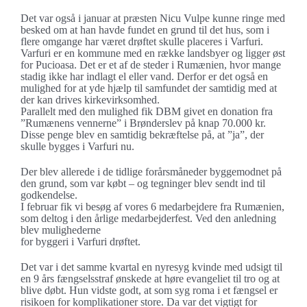
Det var også i januar at præsten Nicu Vulpe kunne ringe med
besked om at han havde fundet en grund til det hus, som i
flere omgange har været drøftet skulle placeres i Varfuri.
Varfuri er en kommune med en række landsbyer og ligger øst
for Pucioasa. Det er et af de steder i Rumænien, hvor mange
stadig ikke har indlagt el eller vand. Derfor er det også en
mulighed for at yde hjælp til samfundet der samtidig med at
der kan drives kirkevirksomhed.
Parallelt med den mulighed fik DBM givet en donation fra
”Rumænens vennerne” i Brønderslev på knap 70.000 kr.
Disse penge blev en samtidig bekræftelse på, at ”ja”, der
skulle bygges i Varfuri nu.
Der blev allerede i de tidlige forårsmåneder byggemodnet på
den grund, som var købt – og tegninger blev sendt ind til
godkendelse.
I februar fik vi besøg af vores 6 medarbejdere fra Rumænien,
som deltog i den årlige medarbejderfest. Ved den anledning
blev mulighederne
for byggeri i Varfuri drøftet.
Det var i det samme kvartal en nyresyg kvinde med udsigt til
en 9 års fængselsstraf ønskede at høre evangeliet til tro og at
blive døbt. Hun vidste godt, at som syg roma i et fængsel er
risikoen for komplikationer store. Da var det vigtigt for