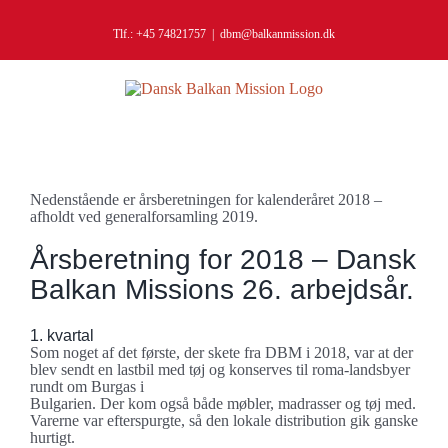
Skip
to
Tlf.: +45 74821757
|
dbm@balkanmission.dk
content
Nedenstående er årsberetningen for kalenderåret 2018 –
afholdt ved generalforsamling 2019.
Årsberetning for 2018 – Dansk
Balkan Missions 26. arbejdsår.
1. kvartal
Som noget af det første, der skete fra DBM i 2018, var at der
blev sendt en lastbil med tøj og konserves til roma-landsbyer
rundt om Burgas i
Bulgarien. Der kom også både møbler, madrasser og tøj med.
Varerne var efterspurgte, så den lokale distribution gik ganske
hurtigt.