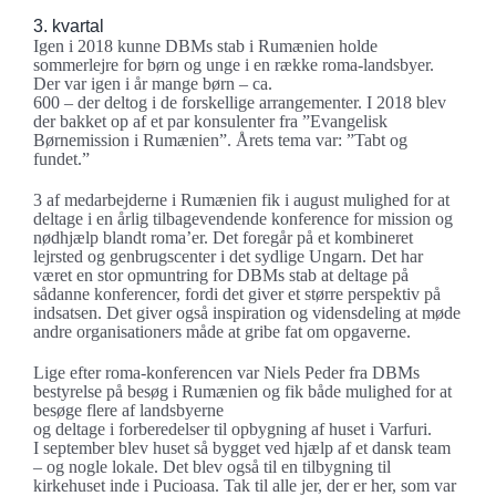
3. kvartal
Igen i 2018 kunne DBMs stab i Rumænien holde
sommerlejre for børn og unge i en række roma-landsbyer.
Der var igen i år mange børn – ca.
600 – der deltog i de forskellige arrangementer. I 2018 blev
der bakket op af et par konsulenter fra ”Evangelisk
Børnemission i Rumænien”. Årets tema var: ”Tabt og
fundet.”
3 af medarbejderne i Rumænien fik i august mulighed for at
deltage i en årlig tilbagevendende konference for mission og
nødhjælp blandt roma’er. Det foregår på et kombineret
lejrsted og genbrugscenter i det sydlige Ungarn. Det har
været en stor opmuntring for DBMs stab at deltage på
sådanne konferencer, fordi det giver et større perspektiv på
indsatsen. Det giver også inspiration og vidensdeling at møde
andre organisationers måde at gribe fat om opgaverne.
Lige efter roma-konferencen var Niels Peder fra DBMs
bestyrelse på besøg i Rumænien og fik både mulighed for at
besøge flere af landsbyerne
og deltage i forberedelser til opbygning af huset i Varfuri.
I september blev huset så bygget ved hjælp af et dansk team
– og nogle lokale. Det blev også til en tilbygning til
kirkehuset inde i Pucioasa. Tak til alle jer, der er her, som var