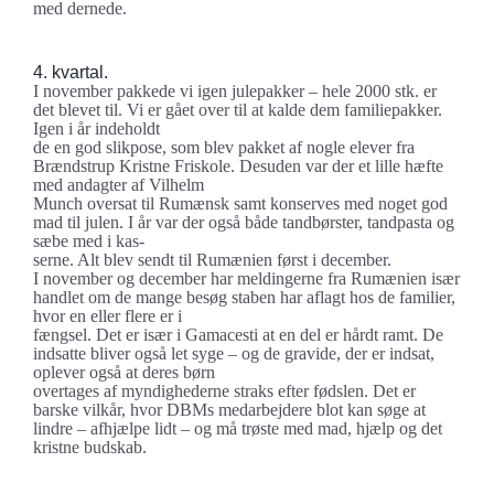
med dernede.
4. kvartal.
I november pakkede vi igen julepakker – hele 2000 stk. er
det blevet til. Vi er gået over til at kalde dem familiepakker.
Igen i år indeholdt
de en god slikpose, som blev pakket af nogle elever fra
Brændstrup Kristne Friskole. Desuden var der et lille hæfte
med andagter af Vilhelm
Munch oversat til Rumænsk samt konserves med noget god
mad til julen. I år var der også både tandbørster, tandpasta og
sæbe med i kas-
serne. Alt blev sendt til Rumænien først i december.
I november og december har meldingerne fra Rumænien især
handlet om de mange besøg staben har aflagt hos de familier,
hvor en eller flere er i
fængsel. Det er især i Gamacesti at en del er hårdt ramt. De
indsatte bliver også let syge – og de gravide, der er indsat,
oplever også at deres børn
overtages af myndighederne straks efter fødslen. Det er
barske vilkår, hvor DBMs medarbejdere blot kan søge at
lindre – afhjælpe lidt – og må trøste med mad, hjælp og det
kristne budskab.