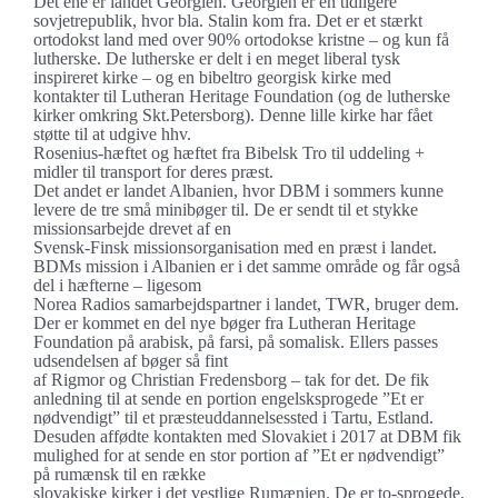
Det ene er landet Georgien. Georgien er en tidligere
sovjetrepublik, hvor bla. Stalin kom fra. Det er et stærkt
ortodokst land med over 90% ortodokse kristne – og kun få
lutherske. De lutherske er delt i en meget liberal tysk
inspireret kirke – og en bibeltro georgisk kirke med
kontakter til Lutheran Heritage Foundation (og de lutherske
kirker omkring Skt.Petersborg). Denne lille kirke har fået
støtte til at udgive hhv.
Rosenius-hæftet og hæftet fra Bibelsk Tro til uddeling +
midler til transport for deres præst.
Det andet er landet Albanien, hvor DBM i sommers kunne
levere de tre små minibøger til. De er sendt til et stykke
missionsarbejde drevet af en
Svensk-Finsk missionsorganisation med en præst i landet.
BDMs mission i Albanien er i det samme område og får også
del i hæfterne – ligesom
Norea Radios samarbejdspartner i landet, TWR, bruger dem.
Der er kommet en del nye bøger fra Lutheran Heritage
Foundation på arabisk, på farsi, på somalisk. Ellers passes
udsendelsen af bøger så fint
af Rigmor og Christian Fredensborg – tak for det. De fik
anledning til at sende en portion engelsksprogede ”Et er
nødvendigt” til et præsteuddannelsessted i Tartu, Estland.
Desuden affødte kontakten med Slovakiet i 2017 at DBM fik
mulighed for at sende en stor portion af ”Et er nødvendigt”
på rumænsk til en række
slovakiske kirker i det vestlige Rumænien. De er to-sprogede,