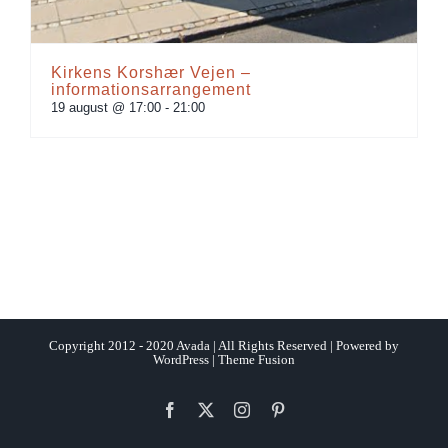
Kirkens Korshær Vejen –
informationsarrangement
19 august @ 17:00
-
21:00
Copyright 2012 - 2020 Avada | All Rights Reserved | Powered by
WordPress
|
Theme Fusion
Facebook
X
Instagram
Pinterest