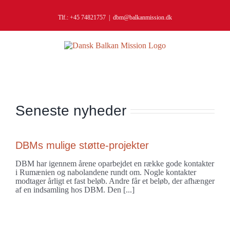
Skip
to
Tlf.: +45 74821757
|
dbm@balkanmission.dk
content
Seneste nyheder
DBMs mulige støtte-projekter
DBM har igennem årene oparbejdet en række gode kontakter
i Rumænien og nabolandene rundt om. Nogle kontakter
modtager årligt et fast beløb. Andre får et beløb, der afhænger
af en indsamling hos DBM. Den [...]