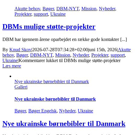
Akutte behov
,
Bøger
,
DBM-NYT
,
Mission
,
Nyheder
,
Projekter
,
support
,
Ukraine
DBMs mulige støtte-projekter
DBM har igennem årene oparbejdet en række gode kontakter [...]
By
Knud Skov
|
2026-07-28T07:34:28+02:00
juni 15th, 2026
|
Akutte
behov
,
Bøger
,
DBM-NYT
,
Mission
,
Nyheder
,
Projekter
,
support
,
Ukraine
|
Kommentarer lukket
til DBMs mulige støtte-projekter
Læs mere
Nye ukrainske børnebibler til Danmark
Galleri
Nye ukrainske børnebibler til Danmark
Bøger
,
Bøger Engelsk
,
Nyheder
,
Ukraine
Nye ukrainske børnebibler til Danmark