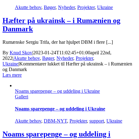
Akutte behov
,
Bøger
,
Nyheder
,
Projekter
,
Ukraine
Hæfter på ukrainsk – i Rumænien og
Danmark
Rumænske Sergiu Trifa, der har hjulpet DBM i flere [...]
By
Knud Skov
|
2023-01-24T11:02:45+01:00
april 22nd,
2022
|
Akutte behov
,
Bøger
,
Nyheder
,
Projekter
,
Ukraine
|
Kommentarer lukket
til Hæfter på ukrainsk – i Rumænien
og Danmark
Læs mere
Noams sparepenge – og uddeling i Ukraine
Galleri
Noams sparepenge – og uddeling i Ukraine
Akutte behov
,
DBM-NYT
,
Projekter
,
support
,
Ukraine
Noams sparepenge – og uddeling i