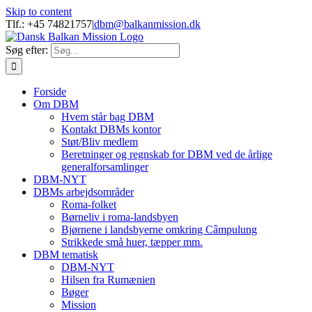
Skip to content
Tlf.: +45 74821757
|
dbm@balkanmission.dk
Søg efter:
Forside
Om DBM
Hvem står bag DBM
Kontakt DBMs kontor
Støt/Bliv medlem
Beretninger og regnskab for DBM ved de årlige
generalforsamlinger
DBM-NYT
DBMs arbejdsområder
Roma-folket
Børneliv i roma-landsbyen
Bjørnene i landsbyerne omkring Câmpulung
Strikkede små huer, tæpper mm.
DBM tematisk
DBM-NYT
Hilsen fra Rumænien
Bøger
Mission