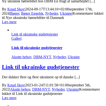
Ny ukrainsk børnebibel hos DBM En frugt af samarbejdet [...]
By
Knud Skov
|
2024-09-17T13:44:10+02:00
september 17th,
2024
|
Bøger
,
Bøger Engelsk
,
Nyheder
,
Ukraine
|
Kommentarer lukket
til Nye ukrainske børnebibler til Danmark
Læs mere
Link til ukrainske gudstjenester
Galleri
Link til ukrainske gudstjenester
Akutte behov
,
DBM-NYT
,
Nyheder
,
Ukraine
Link til ukrainske gudstjenester
Der dukker flere og flere ukrainere op til danske [...]
By
Knud Skov
|
2023-01-24T11:01:58+01:00
september 5th,
2022
|
Akutte behov
,
DBM-NYT
,
Nyheder
,
Ukraine
|
Kommentarer
lukket
til Link til ukrainske gudstjenester
Læs mere