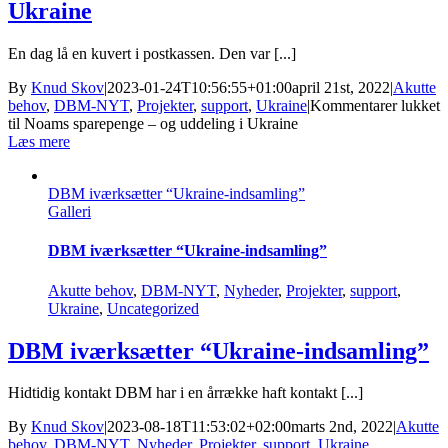
Ukraine
En dag lå en kuvert i postkassen. Den var [...]
By
Knud Skov
|
2023-01-24T10:56:55+01:00
april 21st, 2022
|
Akutte
behov
,
DBM-NYT
,
Projekter
,
support
,
Ukraine
|
Kommentarer lukket
til Noams sparepenge – og uddeling i Ukraine
Læs mere
DBM iværksætter “Ukraine-indsamling”
Galleri
DBM iværksætter “Ukraine-indsamling”
Akutte behov
,
DBM-NYT
,
Nyheder
,
Projekter
,
support
,
Ukraine
,
Uncategorized
DBM iværksætter “Ukraine-indsamling”
Hidtidig kontakt DBM har i en årrække haft kontakt [...]
By
Knud Skov
|
2023-08-18T11:53:02+02:00
marts 2nd, 2022
|
Akutte
behov
,
DBM-NYT
,
Nyheder
,
Projekter
,
support
,
Ukraine
,