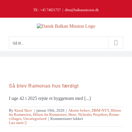
Skip
to
Tlf.: +45 74821757
|
dbm@balkanmission.dk
content
Gå til...
Så blev Ramonas hus færdigt
I uge 42 i 2025 rejste et byggeteam med [...]
By
Knud Skov
|
januar 19th, 2026
|
Akutte behov
,
DBM-NYT
,
Hilsen
fra Rumænien
,
Hilsen fra Rumænien
,
Huse
,
Nyheder
,
Projekter
,
Roma-
til
villages
,
Uncategorized
|
Kommentarer lukket
Så
Læs mere
blev
Ramonas