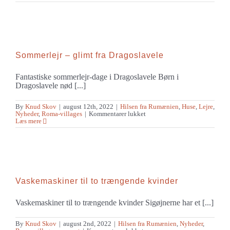
i
roma-
landsbyer
Sommerlejr – glimt fra Dragoslavele
Fantastiske sommerlejr-dage i Dragoslavele Børn i
Dragoslavele nød [...]
By
Knud Skov
|
august 12th, 2022
|
Hilsen fra Rumænien
,
Huse
,
Lejre
,
til
Nyheder
,
Roma-villages
|
Kommentarer lukket
Sommerlejr
Læs mere
–
glimt
fra
Dragoslavele
Vaskemaskiner til to trængende kvinder
Vaskemaskiner til to trængende kvinder Sigøjnerne har et [...]
By
Knud Skov
|
august 2nd, 2022
|
Hilsen fra Rumænien
,
Nyheder
,