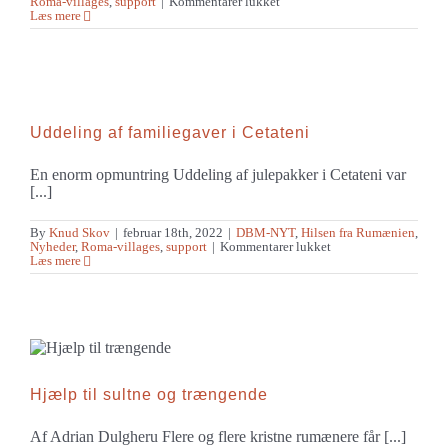
til
Roma-villages
,
support
|
Kommentarer lukket
Vaskemaskiner
Læs mere
til
to
trængende
kvinder
Uddeling af familiegaver i Cetateni
En enorm opmuntring Uddeling af julepakker i Cetateni var
[...]
By
Knud Skov
|
februar 18th, 2022
|
DBM-NYT
,
Hilsen fra Rumænien
,
til
Nyheder
,
Roma-villages
,
support
|
Kommentarer lukket
Uddeling
Læs mere
af
familiegaver
i
Cetateni
Hjælp til sultne og trængende
Af Adrian Dulgheru Flere og flere kristne rumænere får [...]