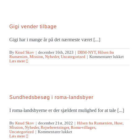
hus
færdigt
Gigi vender tilbage
Gigi har i mange år på det nærmeste været [...]
By
Knud Skov
|
december 16th, 2023
|
DBM-NYT
,
Hilsen fra
til
Rumænien
,
Mission
,
Nyheder
,
Uncategorized
|
Kommentarer lukket
Gigi
Læs mere
vender
tilbage
Sundhedsbesøg i roma-landsbyer
I roma-landsbyerne er der sjældent mulighed for at tale [...]
By
Knud Skov
|
december 21st, 2022
|
Hilsen fra Rumænien
,
Huse
,
Mission
,
Nyheder
,
Rejseberetninger
,
Roma-villages
,
til
Uncategorized
|
Kommentarer lukket
Sundhedsbesøg
Læs mere