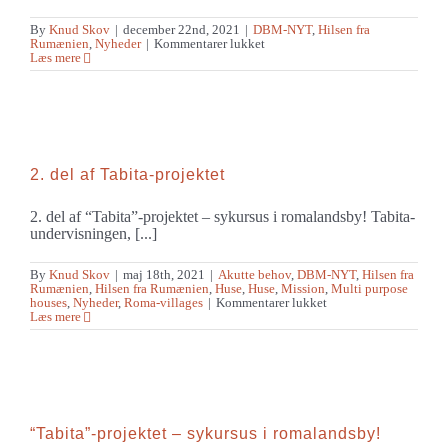
By
Knud Skov
|
december 22nd, 2021
|
DBM-NYT
,
Hilsen fra
til
Rumænien
,
Nyheder
|
Kommentarer lukket
Hjælp
Læs mere
til
sultne
og
trængende
2. del af Tabita-projektet
2. del af “Tabita”-projektet – sykursus i romalandsby! Tabita-
undervisningen, [...]
By
Knud Skov
|
maj 18th, 2021
|
Akutte behov
,
DBM-NYT
,
Hilsen fra
Rumænien
,
Hilsen fra Rumænien
,
Huse
,
Huse
,
Mission
,
Multi purpose
til
houses
,
Nyheder
,
Roma-villages
|
Kommentarer lukket
2.
Læs mere
del
af
Tabita-
projektet
“Tabita”-projektet – sykursus i romalandsby!