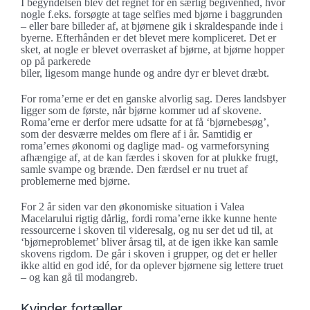
I begyndelsen blev det regnet for en særlig begivenhed, hvor
nogle f.eks. forsøgte at tage selfies med bjørne i baggrunden
– eller bare billeder af, at bjørnene gik i skraldespande inde i
byerne. Efterhånden er det blevet mere kompliceret. Det er
sket, at nogle er blevet overrasket af bjørne, at bjørne hopper
op på parkerede
biler, ligesom mange hunde og andre dyr er blevet dræbt.
For roma’erne er det en ganske alvorlig sag. Deres landsbyer
ligger som de første, når bjørne kommer ud af skovene.
Roma’erne er derfor mere udsatte for at få ‘bjørnebesøg’,
som der desværre meldes om flere af i år. Samtidig er
roma’ernes økonomi og daglige mad- og varmeforsyning
afhængige af, at de kan færdes i skoven for at plukke frugt,
samle svampe og brænde. Den færdsel er nu truet af
problemerne med bjørne.
For 2 år siden var den økonomiske situation i Valea
Macelarului rigtig dårlig, fordi roma’erne ikke kunne hente
ressourcerne i skoven til videresalg, og nu ser det ud til, at
‘bjørneproblemet’ bliver årsag til, at de igen ikke kan samle
skovens rigdom. De går i skoven i grupper, og det er heller
ikke altid en god idé, for da oplever bjørnene sig lettere truet
– og kan gå til modangreb.
Kvinder fortæller