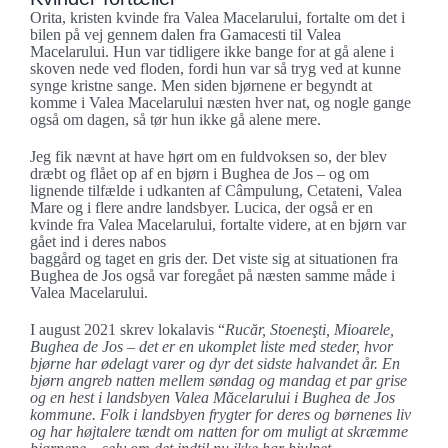
Orita, kristen kvinde fra Valea Macelarului, fortalte om det i
bilen på vej gennem dalen fra Gamacesti til Valea
Macelarului. Hun var tidligere ikke bange for at gå alene i
skoven nede ved floden, fordi hun var så tryg ved at kunne
synge kristne sange. Men siden bjørnene er begyndt at
komme i Valea Macelarului næsten hver nat, og nogle gange
også om dagen, så tør hun ikke gå alene mere.
Jeg fik nævnt at have hørt om en fuldvoksen so, der blev
dræbt og flået op af en bjørn i Bughea de Jos – og om
lignende tilfælde i udkanten af Câmpulung, Cetateni, Valea
Mare og i flere andre landsbyer. Lucica, der også er en
kvinde fra Valea Macelarului, fortalte videre, at en bjørn var
gået ind i deres nabos
baggård og taget en gris der. Det viste sig at situationen fra
Bughea de Jos også var foregået på næsten samme måde i
Valea Macelarului.
I august 2021 skrev lokalavis “
Rucăr, Stoeneşti, Mioarele,
Bughea de Jos – det er en ukomplet liste med steder, hvor
bjørne har ødelagt varer og dyr det sidste halvandet år. En
bjørn angreb natten mellem søndag og mandag et par grise
og en hest i landsbyen Valea Măcelarului i Bughea de Jos
kommune. Folk i landsbyen frygter for deres og børnenes liv
og har højtalere tændt om natten for om muligt at skræmme