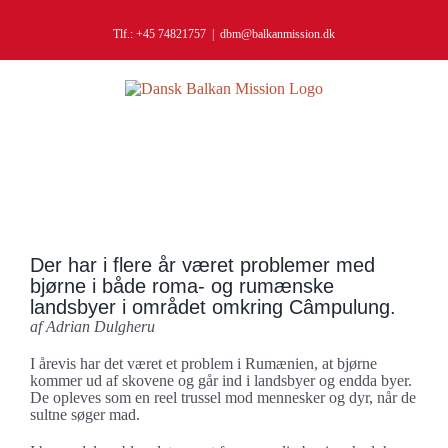
Skip
to
Tlf.: +45 74821757
|
dbm@balkanmission.dk
content
Der har i flere år været problemer med
bjørne i både roma- og rumænske
landsbyer i området omkring Câmpulung.
af Adrian Dulgheru
I årevis har det været et problem i Rumænien, at bjørne
kommer ud af skovene og går ind i landsbyer og endda byer.
De opleves som en reel trussel mod mennesker og dyr, når de
sultne søger mad.