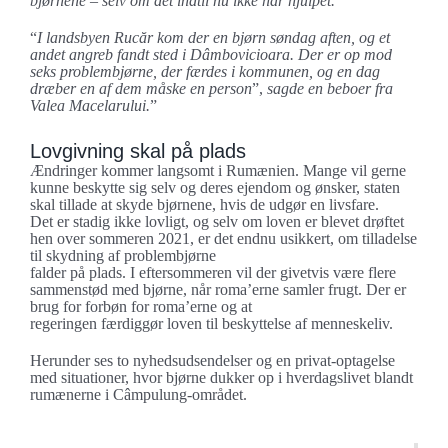
bjørnene – selv om det indtil nu ikke har hjulpet.
“
I landsbyen Rucăr kom der en bjørn søndag aften, og et
andet angreb fandt sted i Dâmbovicioara. Der er op mod
seks problembjørne, der færdes i kommunen, og en dag
dræber en af dem måske en person
”,
sagde en beboer fra
Valea Macelarului.
”
Lovgivning skal på plads
Ændringer kommer langsomt i Rumænien. Mange vil gerne
kunne beskytte sig selv og deres ejendom og ønsker, staten
skal tillade at skyde bjørnene, hvis de udgør en livsfare.
Det er stadig ikke lovligt, og selv om loven er blevet drøftet
hen over sommeren 2021, er det endnu usikkert, om tilladelse
til skydning af problembjørne
falder på plads. I eftersommeren vil der givetvis være flere
sammenstød med bjørne, når roma’erne samler frugt. Der er
brug for forbøn for roma’erne og at
regeringen færdiggør loven til beskyttelse af menneskeliv.
Herunder ses to nyhedsudsendelser og en privat-optagelse
med situationer, hvor bjørne dukker op i hverdagslivet blandt
rumænerne i Câmpulung-området.