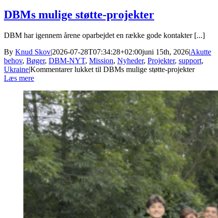
DBMs mulige støtte-projekter
DBM har igennem årene oparbejdet en række gode kontakter [...]
By
Knud Skov
|
2026-07-28T07:34:28+02:00
juni 15th, 2026
|
Akutte
behov
,
Bøger
,
DBM-NYT
,
Mission
,
Nyheder
,
Projekter
,
support
,
Ukraine
|
Kommentarer lukket
til DBMs mulige støtte-projekter
Læs mere