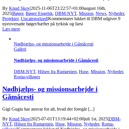
By
Knud Skov
|
2025-11-06T23:22:57+01:00
august 16th,
2025
|
Bøger
,
Bøger Engelsk
,
DBM-NYT
,
Mission
,
News
,
Nyheder
,
Projekter
,
Uncategorized
|
Kommentarer lukket
til DBM udgiver 9
nyeoversatte bøger/hæfter på tyrkisk og farsi
Læs mere
Nødhjælps- og missionsarbejde i Gămăcesti
Galleri
Nødhjælps- og missionsarbejde i Gămăcesti
DBM-NYT
,
Hilsen fra Rumænien
,
Huse
,
Mission
,
Nyheder
,
Roma-villages
Nødhjælps- og missionsarbejde i
Gămăcesti
Gigi Gugiu har ansvar for alt, hvad der foregår [...]
By
Knud Skov
|
2025-07-01T13:19:44+02:00
juli 1st, 2025
|
DBM-
NYT
,
Hilsen fra Rumænien
,
Huse
,
Mission
,
Nyheder
,
Roma-