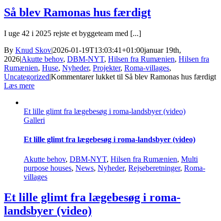
Så blev Ramonas hus færdigt
I uge 42 i 2025 rejste et byggeteam med [...]
By
Knud Skov
|
2026-01-19T13:03:41+01:00
januar 19th,
2026
|
Akutte behov
,
DBM-NYT
,
Hilsen fra Rumænien
,
Hilsen fra
Rumænien
,
Huse
,
Nyheder
,
Projekter
,
Roma-villages
,
Uncategorized
|
Kommentarer lukket
til Så blev Ramonas hus færdigt
Læs mere
Et lille glimt fra lægebesøg i roma-landsbyer (video)
Galleri
Et lille glimt fra lægebesøg i roma-landsbyer (video)
Akutte behov
,
DBM-NYT
,
Hilsen fra Rumænien
,
Multi
purpose houses
,
News
,
Nyheder
,
Rejseberetninger
,
Roma-
villages
Et lille glimt fra lægebesøg i roma-
landsbyer (video)