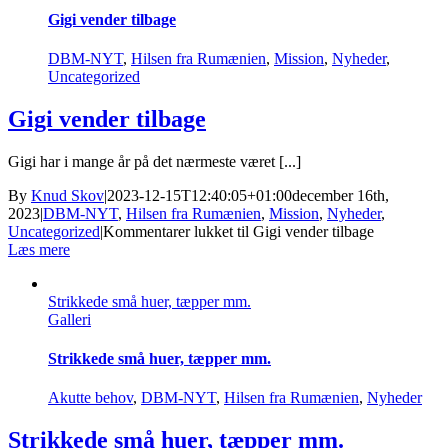
Gigi vender tilbage
DBM-NYT
,
Hilsen fra Rumænien
,
Mission
,
Nyheder
,
Uncategorized
Gigi vender tilbage
Gigi har i mange år på det nærmeste været [...]
By
Knud Skov
|
2023-12-15T12:40:05+01:00
december 16th,
2023
|
DBM-NYT
,
Hilsen fra Rumænien
,
Mission
,
Nyheder
,
Uncategorized
|
Kommentarer lukket
til Gigi vender tilbage
Læs mere
Strikkede små huer, tæpper mm.
Galleri
Strikkede små huer, tæpper mm.
Akutte behov
,
DBM-NYT
,
Hilsen fra Rumænien
,
Nyheder
Strikkede små huer, tæpper mm.