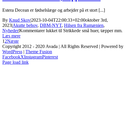
Estera Decean er fødselslæge og arbejder på et stort [...]
By
Knud Skov
|
2023-10-04T22:00:33+02:00
oktober 3rd,
2023
|
Akutte behov
,
DBM-NYT
,
Hilsen fra Rumænien
,
Nyheder
|
Kommentarer lukket
til Strikkede små huer, tæpper mm.
Læs mere
1
2
Næste
Copyright 2012 - 2020 Avada | All Rights Reserved | Powered by
WordPress
|
Theme Fusion
Facebook
X
Instagram
Pinterest
Page load link