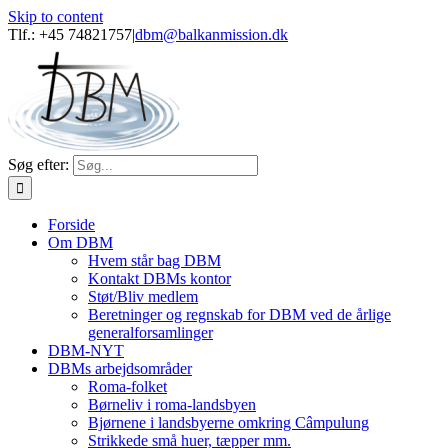
Skip to content
Tlf.: +45 74821757
|
dbm@balkanmission.dk
Søg efter:
Forside
Om DBM
Hvem står bag DBM
Kontakt DBMs kontor
Støt/Bliv medlem
Beretninger og regnskab for DBM ved de årlige
generalforsamlinger
DBM-NYT
DBMs arbejdsområder
Roma-folket
Børneliv i roma-landsbyen
Bjørnene i landsbyerne omkring Câmpulung
Strikkede små huer, tæpper mm.