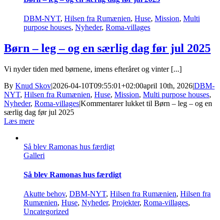
DBM-NYT
,
Hilsen fra Rumænien
,
Huse
,
Mission
,
Multi
purpose houses
,
Nyheder
,
Roma-villages
Børn – leg – og en særlig dag før jul 2025
Vi nyder tiden med børnene, imens efteråret og vinter [...]
By
Knud Skov
|
2026-04-10T09:55:01+02:00
april 10th, 2026
|
DBM-
NYT
,
Hilsen fra Rumænien
,
Huse
,
Mission
,
Multi purpose houses
,
Nyheder
,
Roma-villages
|
Kommentarer lukket
til Børn – leg – og en
særlig dag før jul 2025
Læs mere
Så blev Ramonas hus færdigt
Galleri
Så blev Ramonas hus færdigt
Akutte behov
,
DBM-NYT
,
Hilsen fra Rumænien
,
Hilsen fra
Rumænien
,
Huse
,
Nyheder
,
Projekter
,
Roma-villages
,
Uncategorized