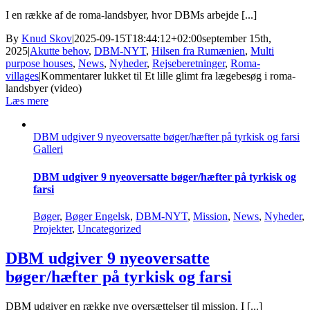
I en række af de roma-landsbyer, hvor DBMs arbejde [...]
By
Knud Skov
|
2025-09-15T18:44:12+02:00
september 15th,
2025
|
Akutte behov
,
DBM-NYT
,
Hilsen fra Rumænien
,
Multi
purpose houses
,
News
,
Nyheder
,
Rejseberetninger
,
Roma-
villages
|
Kommentarer lukket
til Et lille glimt fra lægebesøg i roma-
landsbyer (video)
Læs mere
DBM udgiver 9 nyeoversatte bøger/hæfter på tyrkisk og farsi
Galleri
DBM udgiver 9 nyeoversatte bøger/hæfter på tyrkisk og
farsi
Bøger
,
Bøger Engelsk
,
DBM-NYT
,
Mission
,
News
,
Nyheder
,
Projekter
,
Uncategorized
DBM udgiver 9 nyeoversatte
bøger/hæfter på tyrkisk og farsi
DBM udgiver en række nye oversættelser til mission. I [...]