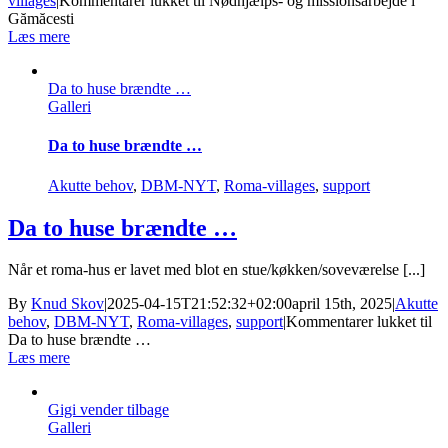
villages
|
Kommentarer lukket
til Nødhjælps- og missionsarbejde i
Gămăcesti
Læs mere
Da to huse brændte …
Galleri
Da to huse brændte …
Akutte behov
,
DBM-NYT
,
Roma-villages
,
support
Da to huse brændte …
Når et roma-hus er lavet med blot en stue/køkken/soveværelse [...]
By
Knud Skov
|
2025-04-15T21:52:32+02:00
april 15th, 2025
|
Akutte
behov
,
DBM-NYT
,
Roma-villages
,
support
|
Kommentarer lukket
til
Da to huse brændte …
Læs mere
Gigi vender tilbage
Galleri