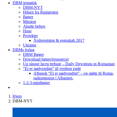
DBM tematisk
DBM-NYT
Hilsen fra Rumænien
Bøger
Mission
Akutte behov
Huse
Projekter
Årsberetning & regnskab 2017
Ukraine
DBMs forlag
DBM Bøger
Download bøger/ressourcer
Un singur lucru trebuie – Daily Devotions in Romanian
“Et er nødvendigt” til verdens ende
Albansk “Et er nødvendigt” – og støtte til Roma-
radiomission i Albanien.
1-2-3-minibøger
Hjem
DBM-NYT