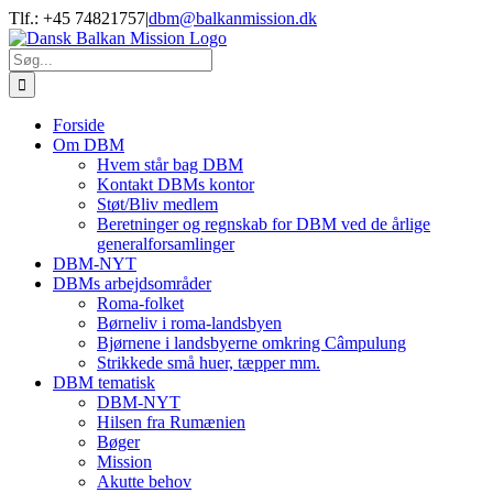
Skip
Tlf.: +45 74821757
|
dbm@balkanmission.dk
to
content
Søg
efter:
Forside
Om DBM
Hvem står bag DBM
Kontakt DBMs kontor
Støt/Bliv medlem
Beretninger og regnskab for DBM ved de årlige
generalforsamlinger
DBM-NYT
DBMs arbejdsområder
Roma-folket
Børneliv i roma-landsbyen
Bjørnene i landsbyerne omkring Câmpulung
Strikkede små huer, tæpper mm.
DBM tematisk
DBM-NYT
Hilsen fra Rumænien
Bøger
Mission
Akutte behov