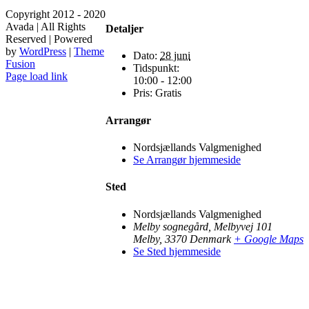
Copyright 2012 - 2020
Avada | All Rights
Detaljer
Reserved | Powered
by
WordPress
|
Theme
Dato:
28 juni
Fusion
Tidspunkt:
Facebook
X
Instagram
Pinterest
Page load link
10:00 - 12:00
Pris:
Gratis
Arrangør
Nordsjællands Valgmenighed
Se Arrangør hjemmeside
Sted
Nordsjællands Valgmenighed
Melby sognegård, Melbyvej 101
Melby
,
3370
Denmark
+ Google Maps
Se Sted hjemmeside