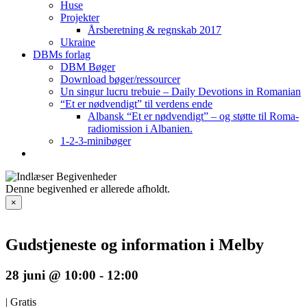
Huse
Projekter
Årsberetning & regnskab 2017
Ukraine
DBMs forlag
DBM Bøger
Download bøger/ressourcer
Un singur lucru trebuie – Daily Devotions in Romanian
“Et er nødvendigt” til verdens ende
Albansk “Et er nødvendigt” – og støtte til Roma-
radiomission i Albanien.
1-2-3-minibøger
Denne begivenhed er allerede afholdt.
×
Gudstjeneste og information i Melby
28 juni @ 10:00
-
12:00
|
Gratis