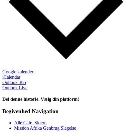
Google kalender
iCalendar
Outlook 365
Outlook Live
Del denne historie, Vælg din platform!
Facebook
X
Reddit
LinkedIn
Tumblr
Pinterest
Vk
E-
Begivenhed Navigation
mail
Allé Cafe, Skjern
Mission Afrika Genbrug Slagelse