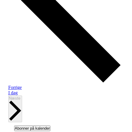
Begivenheder
Forrige
I dag
Begivenheder
Næste
Abonner på kalender