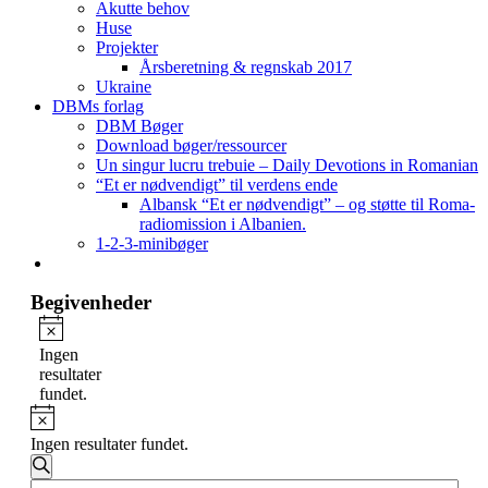
Akutte behov
Huse
Projekter
Årsberetning & regnskab 2017
Ukraine
DBMs forlag
DBM Bøger
Download bøger/ressourcer
Un singur lucru trebuie – Daily Devotions in Romanian
“Et er nødvendigt” til verdens ende
Albansk “Et er nødvendigt” – og støtte til Roma-
radiomission i Albanien.
1-2-3-minibøger
Begivenheder
Notice
Ingen
resultater
fundet.
Notice
Ingen resultater fundet.
Begivenheder
Søg
Skriv