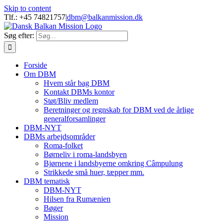
Skip to content
Tlf.: +45 74821757
|
dbm@balkanmission.dk
Søg efter:
Forside
Om DBM
Hvem står bag DBM
Kontakt DBMs kontor
Støt/Bliv medlem
Beretninger og regnskab for DBM ved de årlige
generalforsamlinger
DBM-NYT
DBMs arbejdsområder
Roma-folket
Børneliv i roma-landsbyen
Bjørnene i landsbyerne omkring Câmpulung
Strikkede små huer, tæpper mm.
DBM tematisk
DBM-NYT
Hilsen fra Rumænien
Bøger
Mission