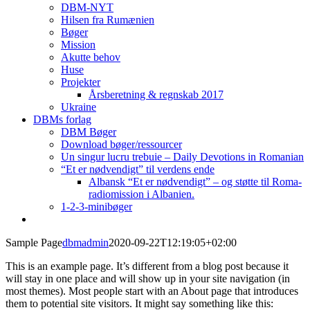
DBM-NYT
Hilsen fra Rumænien
Bøger
Mission
Akutte behov
Huse
Projekter
Årsberetning & regnskab 2017
Ukraine
DBMs forlag
DBM Bøger
Download bøger/ressourcer
Un singur lucru trebuie – Daily Devotions in Romanian
“Et er nødvendigt” til verdens ende
Albansk “Et er nødvendigt” – og støtte til Roma-
radiomission i Albanien.
1-2-3-minibøger
Sample Page
dbmadmin
2020-09-22T12:19:05+02:00
This is an example page. It’s different from a blog post because it
will stay in one place and will show up in your site navigation (in
most themes). Most people start with an About page that introduces
them to potential site visitors. It might say something like this: