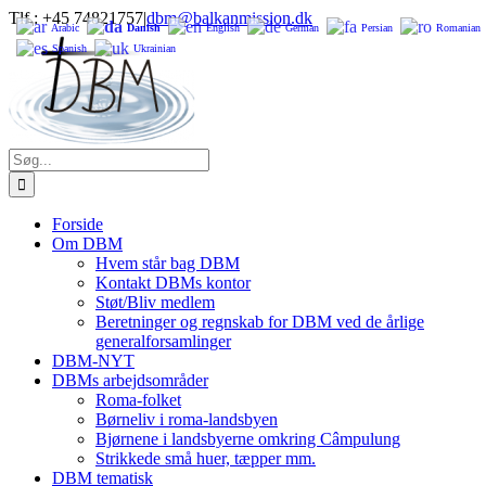
Skip
Tlf.: +45 74821757
|
dbm@balkanmission.dk
Arabic
Danish
English
German
Persian
Romanian
to
Spanish
Ukrainian
content
Søg
efter:
Forside
Om DBM
Hvem står bag DBM
Kontakt DBMs kontor
Støt/Bliv medlem
Beretninger og regnskab for DBM ved de årlige
generalforsamlinger
DBM-NYT
DBMs arbejdsområder
Roma-folket
Børneliv i roma-landsbyen
Bjørnene i landsbyerne omkring Câmpulung
Strikkede små huer, tæpper mm.
DBM tematisk