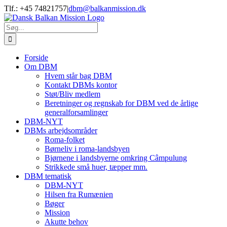
Skip
Tlf.: +45 74821757
|
dbm@balkanmission.dk
to
content
Søg
efter:
Forside
Om DBM
Hvem står bag DBM
Kontakt DBMs kontor
Støt/Bliv medlem
Beretninger og regnskab for DBM ved de årlige
generalforsamlinger
DBM-NYT
DBMs arbejdsområder
Roma-folket
Børneliv i roma-landsbyen
Bjørnene i landsbyerne omkring Câmpulung
Strikkede små huer, tæpper mm.
DBM tematisk
DBM-NYT
Hilsen fra Rumænien
Bøger
Mission
Akutte behov