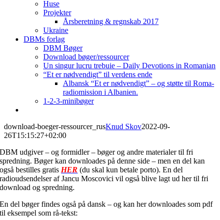
Huse
Projekter
Årsberetning & regnskab 2017
Ukraine
DBMs forlag
DBM Bøger
Download bøger/ressourcer
Un singur lucru trebuie – Daily Devotions in Romanian
“Et er nødvendigt” til verdens ende
Albansk “Et er nødvendigt” – og støtte til Roma-
radiomission i Albanien.
1-2-3-minibøger
download-boeger-ressourcer_rus
Knud Skov
2022-09-
26T15:15:27+02:00
DBM udgiver – og formidler – bøger og andre materialer til fri
spredning. Bøger kan downloades på denne side – men en del kan
også bestilles gratis
HER
(du skal kun betale porto). En del
radioudsendelser af Jancu Moscovici vil også blive lagt ud her til fri
download og spredning.
En del bøger findes også på dansk – og kan her downloades som pdf
til eksempel som rå-tekst: