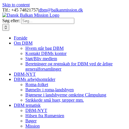
Skip to content
Tlf.: +45 74821757
|
dbm@balkanmission.dk
Søg efter:
Forside
Om DBM
Hvem står bag DBM
Kontakt DBMs kontor
Støt/Bliv medlem
Beretninger og regnskab for DBM ved de årlige
generalforsamlinger
DBM-NYT
DBMs arbejdsområder
Roma-folket
Børneliv i roma-landsbyen
Bjørnene i landsbyerne omkring Câmpulung
Strikkede små huer, tæpper mm.
DBM tematisk
DBM-NYT
Hilsen fra Rumænien
Bøger
Mission