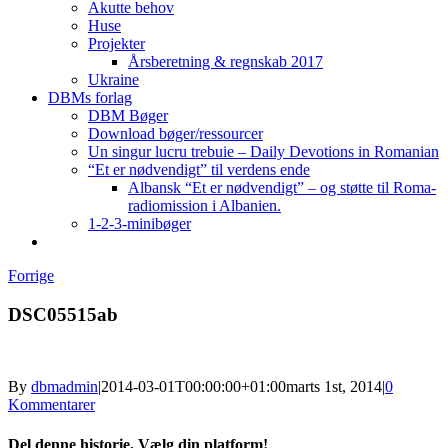
Akutte behov
Huse
Projekter
Årsberetning & regnskab 2017
Ukraine
DBMs forlag
DBM Bøger
Download bøger/ressourcer
Un singur lucru trebuie – Daily Devotions in Romanian
“Et er nødvendigt” til verdens ende
Albansk “Et er nødvendigt” – og støtte til Roma-
radiomission i Albanien.
1-2-3-minibøger
Forrige
DSC05515ab
By
dbmadmin
|
2014-03-01T00:00:00+01:00
marts 1st, 2014
|
0
Kommentarer
Del denne historie, Vælg din platform!