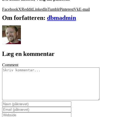
Facebook
X
Reddit
LinkedIn
Tumblr
Pinterest
Vk
E-mail
Om forfatteren:
dbmadmin
Læg en kommentar
Comment