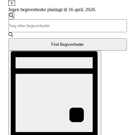
Notice
Ingen begivenheder planlagt til 16 april, 2026.
Begivenheder
Søg
Skriv
Søgning
efter
nøgleord.
begivenheder
og
Søg
efter
visninger
Begivenheder
Find Begivenheder
Navigation
på
Begivenhed
nøgleord.
Visninger
Navigation