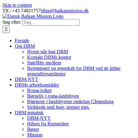
Skip to content
Tlf.: +45 74821757
|
dbm@balkanmission.dk
Søg efter:
Forside
Om DBM
Hvem står bag DBM
Kontakt DBMs kontor
Støt/Bliv medlem
Beretninger og regnskab for DBM ved de årlige
generalforsamlinger
DBM-NYT
DBMs arbejdsområder
Roma-folket
Børneliv i roma-landsbyen
Bjørnene i landsbyerne omkring Câmpulung
Strikkede små huer, tæpper mm.
DBM tematisk
DBM-NYT
Hilsen fra Rumænien
Bøger
Mission