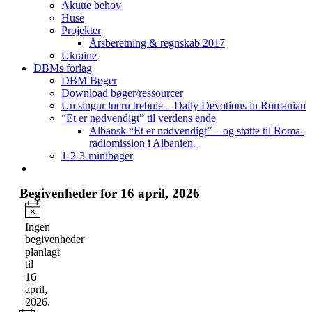
Akutte behov
Huse
Projekter
Årsberetning & regnskab 2017
Ukraine
DBMs forlag
DBM Bøger
Download bøger/ressourcer
Un singur lucru trebuie – Daily Devotions in Romanian
“Et er nødvendigt” til verdens ende
Albansk “Et er nødvendigt” – og støtte til Roma-
radiomission i Albanien.
1-2-3-minibøger
Begivenheder for 16 april, 2026
Notice
Ingen
begivenheder
planlagt
til
16
april,
2026.