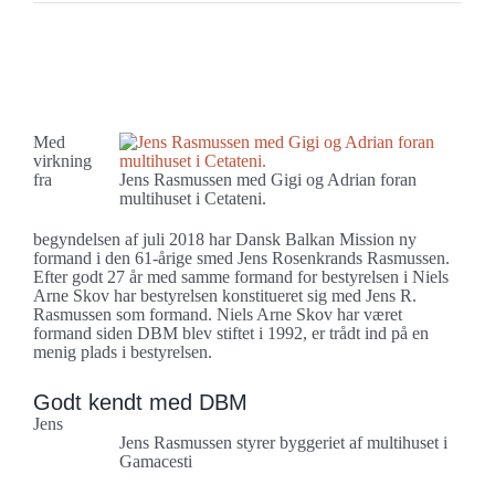
Se
større
Ny formand for Dansk Balkan Mission
billede
Med
virkning
fra
Jens Rasmussen med Gigi og Adrian foran
multihuset i Cetateni.
begyndelsen af juli 2018 har Dansk Balkan Mission ny
formand i den 61-årige smed Jens Rosenkrands Rasmussen.
Efter godt 27 år med samme formand for bestyrelsen i Niels
Arne Skov har bestyrelsen konstitueret sig med Jens R.
Rasmussen som formand. Niels Arne Skov har været
formand siden DBM blev stiftet i 1992, er trådt ind på en
menig plads i bestyrelsen.
Godt kendt med DBM
Jens
Jens Rasmussen styrer byggeriet af multihuset i
Gamacesti