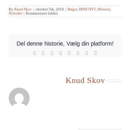
By
Knud Skov
|
oktober 5th, 2018
|
Bøger
,
DBM-NYT
,
Mission
,
til
Nyheder
|
Kommentarer lukket
Ny
formand
for
Dansk
Balkan
Mission
Del denne historie, Vælg din platform!
Facebook
X
Reddit
LinkedIn
Tumblr
Pinterest
Vk
E-
mail
Om forfatteren:
Knud Skov