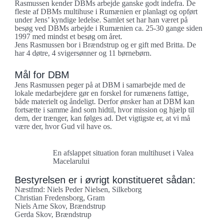
Rasmussen kender DBMs arbejde ganske godt indefra. De
fleste af DBMs multihuse i Rumænien er planlagt og opført
under Jens’ kyndige ledelse. Samlet set har han været på
besøg ved DBMs arbejde i Rumænien ca. 25-30 gange siden
1997 med mindst et besøg om året.
Jens Rasmussen bor i Brændstrup og er gift med Britta. De
har 4 døtre, 4 svigersønner og 11 børnebørn.
Mål for DBM
Jens Rasmussen peger på at DBM i samarbejde med de
lokale medarbejdere gør en forskel for rumænens fattige,
både materielt og åndeligt. Derfor ønsker han at DBM kan
fortsætte i samme ånd som hidtil, hvor mission og hjælp til
dem, der trænger, kan følges ad. Det vigtigste er, at vi må
være der, hvor Gud vil have os.
En afslappet situation foran multihuset i Valea
Macelarului
Bestyrelsen er i øvrigt konstitueret sådan:
Næstfmd: Niels Peder Nielsen, Silkeborg
Christian Fredensborg, Gram
Niels Arne Skov, Brændstrup
Gerda Skov, Brændstrup