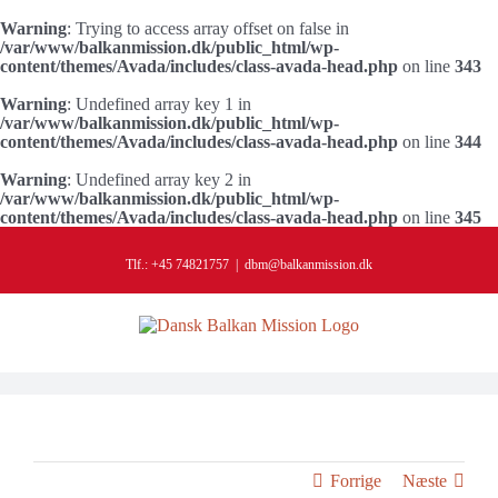
Warning
: Trying to access array offset on false in
/var/www/balkanmission.dk/public_html/wp-
content/themes/Avada/includes/class-avada-head.php
on line
343
Warning
: Undefined array key 1 in
/var/www/balkanmission.dk/public_html/wp-
content/themes/Avada/includes/class-avada-head.php
on line
344
Warning
: Undefined array key 2 in
/var/www/balkanmission.dk/public_html/wp-
content/themes/Avada/includes/class-avada-head.php
on line
345
Skip
to
Tlf.: +45 74821757
|
dbm@balkanmission.dk
content
Forrige
Næste