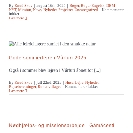
By
Knud Skov
|
august 16th, 2025
|
Bøger
,
Bøger Engelsk
,
DBM-
NYT
,
Mission
,
News
,
Nyheder
,
Projekter
,
Uncategorized
|
Kommentarer
til
lukket
DBM
Læs mere
udgiver
9
nyeoversatte
bøger/hæfter
på
tyrkisk
og
farsi
Gode sommerlejre i Vârfuri 2025
Også i sommer blev lejren i Vârfuri åbnet for [...]
By
Knud Skov
|
juli 22nd, 2025
|
Huse
,
Lejre
,
Nyheder
,
til
Rejseberetninger
,
Roma-villages
|
Kommentarer lukket
Gode
Læs mere
sommerlejre
i
Vârfuri
2025
Nødhjælps- og missionsarbejde i Gămăcesti