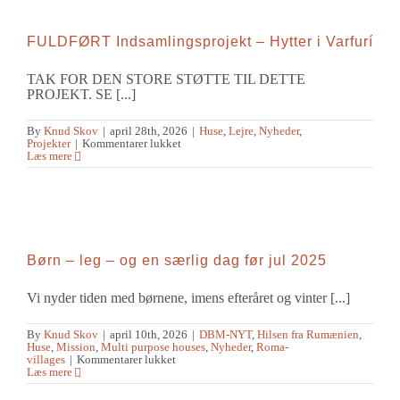
FULDFØRT Indsamlingsprojekt – Hytter i Varfurí
TAK FOR DEN STORE STØTTE TIL DETTE
PROJEKT. SE [...]
By
Knud Skov
|
april 28th, 2026
|
Huse
,
Lejre
,
Nyheder
,
til
Projekter
|
Kommentarer lukket
FULDFØRT
Læs mere
Indsamlingsprojekt
–
Hytter
i
Varfurí
Børn – leg – og en særlig dag før jul 2025
Vi nyder tiden med børnene, imens efteråret og vinter [...]
By
Knud Skov
|
april 10th, 2026
|
DBM-NYT
,
Hilsen fra Rumænien
,
Huse
,
Mission
,
Multi purpose houses
,
Nyheder
,
Roma-
til
villages
|
Kommentarer lukket
Børn
Læs mere
–
leg