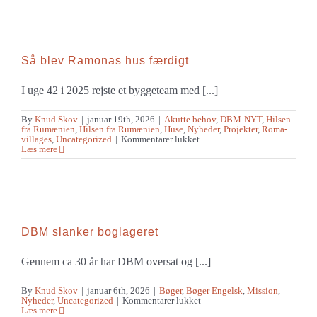
–
og
en
særlig
dag
før
Så blev Ramonas hus færdigt
jul
2025
I uge 42 i 2025 rejste et byggeteam med [...]
By
Knud Skov
|
januar 19th, 2026
|
Akutte behov
,
DBM-NYT
,
Hilsen
fra Rumænien
,
Hilsen fra Rumænien
,
Huse
,
Nyheder
,
Projekter
,
Roma-
til
villages
,
Uncategorized
|
Kommentarer lukket
Så
Læs mere
blev
Ramonas
hus
færdigt
DBM slanker boglageret
Gennem ca 30 år har DBM oversat og [...]
By
Knud Skov
|
januar 6th, 2026
|
Bøger
,
Bøger Engelsk
,
Mission
,
til
Nyheder
,
Uncategorized
|
Kommentarer lukket
DBM
Læs mere