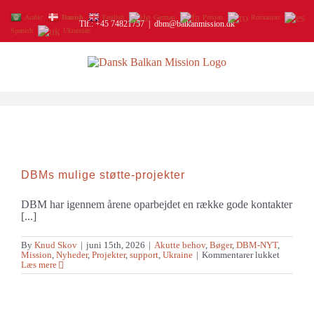
Skip
to
Arabic
Danish
English
German
Persian
Romanian
Tlf.: +45 74821757
|
dbm@balkanmission.dk
content
Spanish
Ukrainian
DBMs mulige støtte-projekter
DBM har igennem årene oparbejdet en række gode kontakter
[...]
By
Knud Skov
|
juni 15th, 2026
|
Akutte behov
,
Bøger
,
DBM-NYT
,
til
Mission
,
Nyheder
,
Projekter
,
support
,
Ukraine
|
Kommentarer lukket
DBMs
Læs mere
mulige
støtte-
projekter