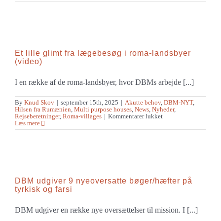
slanker
boglageret
Et lille glimt fra lægebesøg i roma-landsbyer
(video)
I en række af de roma-landsbyer, hvor DBMs arbejde [...]
By
Knud Skov
|
september 15th, 2025
|
Akutte behov
,
DBM-NYT
,
Hilsen fra Rumænien
,
Multi purpose houses
,
News
,
Nyheder
,
til
Rejseberetninger
,
Roma-villages
|
Kommentarer lukket
Et
Læs mere
lille
glimt
fra
lægebesøg
i
roma-
landsbyer
(video)
DBM udgiver 9 nyeoversatte bøger/hæfter på
tyrkisk og farsi
DBM udgiver en række nye oversættelser til mission. I [...]