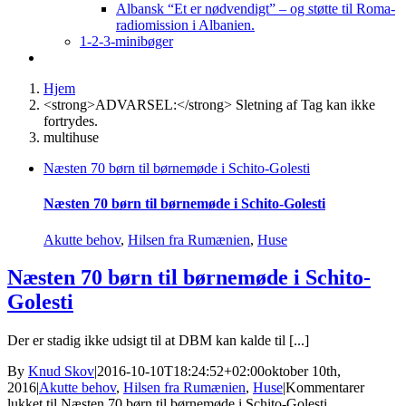
Albansk “Et er nødvendigt” – og støtte til Roma-
radiomission i Albanien.
1-2-3-minibøger
Hjem
<strong>ADVARSEL:</strong> Sletning af Tag kan ikke
fortrydes.
multihuse
Næsten 70 børn til børnemøde i Schito-Golesti
Næsten 70 børn til børnemøde i Schito-Golesti
Akutte behov
,
Hilsen fra Rumænien
,
Huse
Næsten 70 børn til børnemøde i Schito-
Golesti
Der er stadig ikke udsigt til at DBM kan kalde til [...]
By
Knud Skov
|
2016-10-10T18:24:52+02:00
oktober 10th,
2016
|
Akutte behov
,
Hilsen fra Rumænien
,
Huse
|
Kommentarer
lukket
til Næsten 70 børn til børnemøde i Schito-Golesti