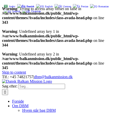
Arabic
Danish
English
German
Persian
Romanian
Warning
: Trying to access array offset on false in
Spanish
Ukrainian
/var/www/balkanmission.dk/public_html/wp-
content/themes/Avada/includes/class-avada-head.php
on line
343
Warning
: Undefined array key 1 in
/var/www/balkanmission.dk/public_html/wp-
content/themes/Avada/includes/class-avada-head.php
on line
344
Warning
: Undefined array key 2 in
/var/www/balkanmission.dk/public_html/wp-
content/themes/Avada/includes/class-avada-head.php
on line
345
Skip to content
Tlf.: +45 74821757
|
dbm@balkanmission.dk
Søg efter:
Forside
Om DBM
Hvem står bag DBM