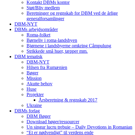
Kontakt DBMs kontor
Støt/Bliv medlem
Beretninger og regnskab for DBM ved de årlige
generalforsamlinger
DBM-NYT
DBMs arbejdsområder
Roma-folket
Børneliv i roma-landsbyen
Bjørnene i landsbyerne omkring Câmpulung
Strikkede små huer, tæpper mm.
DBM tematisk
DBM-NYT
Hilsen fra Rumænien
Bøger
Mission
Akutte behov
Huse
Projekter
Årsberetning & regnskab 2017
Ukraine
DBMs forlag
DBM Bøger
Download bøger/ressourcer
Un singur lucru trebuie – Daily Devotions in Romanian
“Et er nødvendigt” til verdens ende