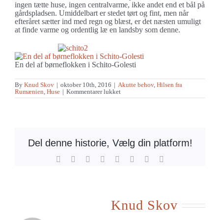
ingen tætte huse, ingen centralvarme, ikke andet end et bål på
gårdspladsen. Umiddelbart er stedet tørt og fint, men når
efteråret sætter ind med regn og blæst, er det næsten umuligt
at finde varme og ordentlig læ en landsby som denne.
En del af børneflokken i Schito-Golesti
By
Knud Skov
|
oktober 10th, 2016
|
Akutte behov
,
Hilsen fra
til
Rumænien
,
Huse
|
Kommentarer lukket
Næsten
70
børn
til
børnemøde
i
Schito-
Del denne historie, Vælg din platform!
Golesti
Facebook
X
Reddit
LinkedIn
Tumblr
Pinterest
Vk
E-
mail
Om forfatteren:
Knud Skov