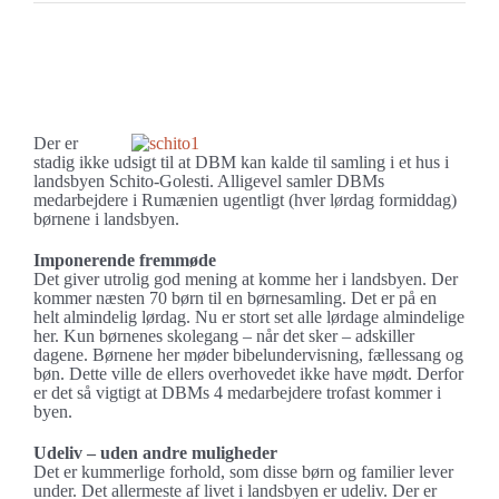
Se
større
Næsten 70 børn til børnemøde i Schito-Golesti
billede
Der er
stadig ikke udsigt til at DBM kan kalde til samling i et hus i
landsbyen Schito-Golesti. Alligevel samler DBMs
medarbejdere i Rumænien ugentligt (hver lørdag formiddag)
børnene i landsbyen.
Imponerende fremmøde
Det giver utrolig god mening at komme her i landsbyen. Der
kommer næsten 70 børn til en børnesamling. Det er på en
helt almindelig lørdag. Nu er stort set alle lørdage almindelige
her. Kun børnenes skolegang – når det sker – adskiller
dagene. Børnene her møder bibelundervisning, fællessang og
bøn. Dette ville de ellers overhovedet ikke have mødt. Derfor
er det så vigtigt at DBMs 4 medarbejdere trofast kommer i
byen.
Udeliv – uden andre muligheder
Det er kummerlige forhold, som disse børn og familier lever
under. Det allermeste af livet i landsbyen er udeliv. Der er