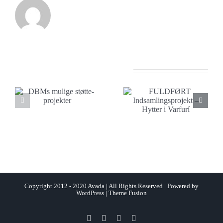
Beslægtede indlæg
FULDFØRT
e
Så blev
Indsamlingsprojekt
Ramonas hus
– Hytter i
færdigt
Varfurí
Copyright 2012 - 2020 Avada | All Rights Reserved | Powered by
WordPress
|
Theme Fusion
Facebook
X
Instagram
Pinterest