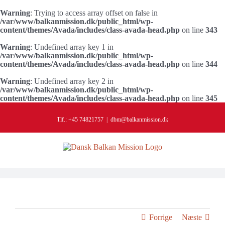
Warning
: Trying to access array offset on false in
/var/www/balkanmission.dk/public_html/wp-
content/themes/Avada/includes/class-avada-head.php
on line
343
Warning
: Undefined array key 1 in
/var/www/balkanmission.dk/public_html/wp-
content/themes/Avada/includes/class-avada-head.php
on line
344
Warning
: Undefined array key 2 in
/var/www/balkanmission.dk/public_html/wp-
content/themes/Avada/includes/class-avada-head.php
on line
345
Skip
to
Tlf.: +45 74821757
|
dbm@balkanmission.dk
content
Forrige
Næste