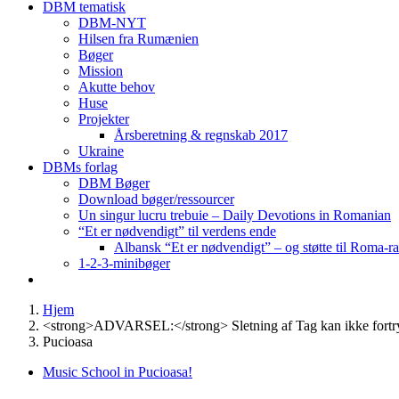
DBM tematisk
DBM-NYT
Hilsen fra Rumænien
Bøger
Mission
Akutte behov
Huse
Projekter
Årsberetning & regnskab 2017
Ukraine
DBMs forlag
DBM Bøger
Download bøger/ressourcer
Un singur lucru trebuie – Daily Devotions in Romanian
“Et er nødvendigt” til verdens ende
Albansk “Et er nødvendigt” – og støtte til Roma-r
1-2-3-minibøger
Hjem
<strong>ADVARSEL:</strong> Sletning af Tag kan ikke fortr
Pucioasa
Music School in Pucioasa!