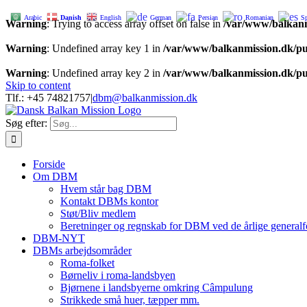
Arabic
Danish
English
German
Persian
Romanian
S
Warning
: Trying to access array offset on false in
/var/www/balkanm
Warning
: Undefined array key 1 in
/var/www/balkanmission.dk/pu
Warning
: Undefined array key 2 in
/var/www/balkanmission.dk/pu
Skip to content
Tlf.: +45 74821757
|
dbm@balkanmission.dk
Søg efter:
Forside
Om DBM
Hvem står bag DBM
Kontakt DBMs kontor
Støt/Bliv medlem
Beretninger og regnskab for DBM ved de årlige generalf
DBM-NYT
DBMs arbejdsområder
Roma-folket
Børneliv i roma-landsbyen
Bjørnene i landsbyerne omkring Câmpulung
Strikkede små huer, tæpper mm.