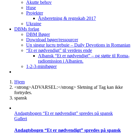
Akutte behov
Huse
Projekter
Årsberetning & regnskab 2017
Ukraine
DBMs forlag
DBM Bøger
Download bøger/ressourcer
Un singur lucru trebuie – Daily Devotions in Romanian
“Et er nødvendigt” til verdens ende
Albansk “Et er nødvendigt” – og støtte til Roma-
radiomission i Albanien.
1-2-3-minibøger
Hjem
<strong>ADVARSEL:</strong> Sletning af Tag kan ikke
fortrydes.
spansk
Andagtsbogen “Et er nødvendigt” spredes på spansk
Galleri
Andagtsbogen “Et er nødvendigt” spredes på spansk