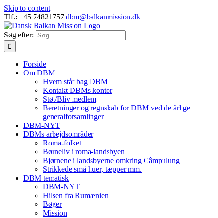
Skip to content
Tlf.: +45 74821757
|
dbm@balkanmission.dk
Søg efter:
Forside
Om DBM
Hvem står bag DBM
Kontakt DBMs kontor
Støt/Bliv medlem
Beretninger og regnskab for DBM ved de årlige
generalforsamlinger
DBM-NYT
DBMs arbejdsområder
Roma-folket
Børneliv i roma-landsbyen
Bjørnene i landsbyerne omkring Câmpulung
Strikkede små huer, tæpper mm.
DBM tematisk
DBM-NYT
Hilsen fra Rumænien
Bøger
Mission