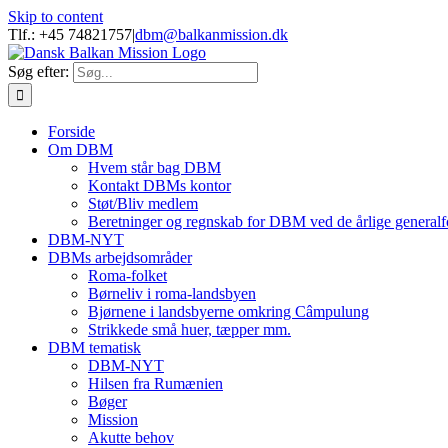
Skip to content
Tlf.: +45 74821757
|
dbm@balkanmission.dk
Søg efter:
Forside
Om DBM
Hvem står bag DBM
Kontakt DBMs kontor
Støt/Bliv medlem
Beretninger og regnskab for DBM ved de årlige generalf
DBM-NYT
DBMs arbejdsområder
Roma-folket
Børneliv i roma-landsbyen
Bjørnene i landsbyerne omkring Câmpulung
Strikkede små huer, tæpper mm.
DBM tematisk
DBM-NYT
Hilsen fra Rumænien
Bøger
Mission
Akutte behov