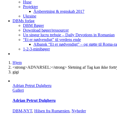
Huse
Projekter
Årsberetning & regnskab 2017
Ukraine
DBMs forlag
DBM Bøger
Download bøger/ressourcer
Un singur lucru trebuie – Daily Devotions in Romanian
“Et er nødvendigt” til verdens ende
Albansk “Et er nødvendigt” – og støtte til Roma-r
1-2-3-minibøger
Hjem
<strong>ADVARSEL:</strong> Sletning af Tag kan ikke fortr
gigi
Adrian Petrut Dulgheru
Galleri
Adrian Petrut Dulgheru
DBM-NYT
,
Hilsen fra Rumænien
,
Nyheder