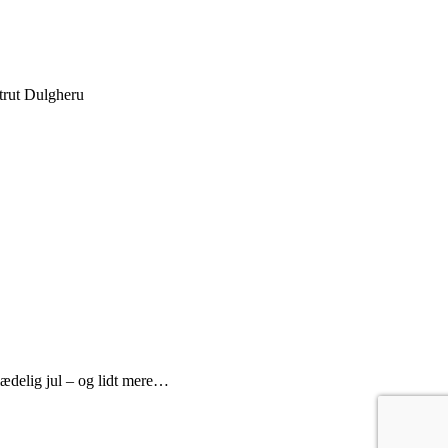
trut Dulgheru
lædelig jul – og lidt mere…