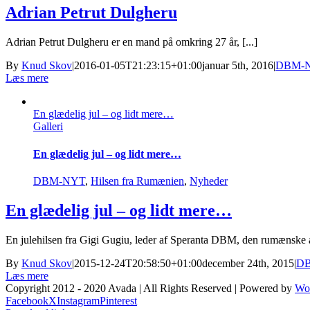
Adrian Petrut Dulgheru
Adrian Petrut Dulgheru er en mand på omkring 27 år, [...]
By
Knud Skov
|
2016-01-05T21:23:15+01:00
januar 5th, 2016
|
DBM-
Læs mere
En glædelig jul – og lidt mere…
Galleri
En glædelig jul – og lidt mere…
DBM-NYT
,
Hilsen fra Rumænien
,
Nyheder
En glædelig jul – og lidt mere…
En julehilsen fra Gigi Gugiu, leder af Speranta DBM, den rumænske af
By
Knud Skov
|
2015-12-24T20:58:50+01:00
december 24th, 2015
|
D
Læs mere
Copyright 2012 - 2020 Avada | All Rights Reserved | Powered by
Wo
Facebook
X
Instagram
Pinterest