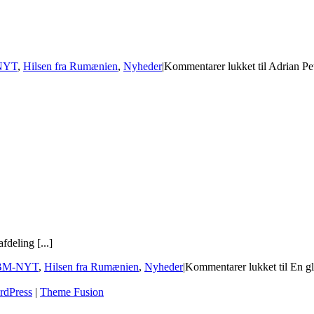
NYT
,
Hilsen fra Rumænien
,
Nyheder
|
Kommentarer lukket
til Adrian Pe
deling [...]
BM-NYT
,
Hilsen fra Rumænien
,
Nyheder
|
Kommentarer lukket
til En g
rdPress
|
Theme Fusion