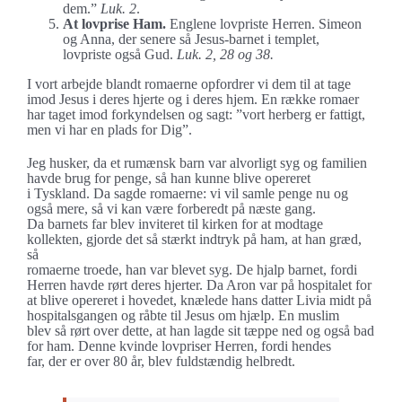
dem.”
Luk. 2
.
At lovprise Ham.
Englene lovpriste Herren. Simeon
og Anna, der senere så Jesus-barnet i templet,
lovpriste også Gud.
Luk. 2, 28 og 38.
I vort arbejde blandt romaerne opfordrer vi dem til at tage
imod Jesus i deres hjerte og i deres hjem. En række romaer
har taget imod forkyndelsen og sagt: ”vort herberg er fattigt,
men vi har en plads for Dig”.
Jeg husker, da et rumænsk barn var alvorligt syg og familien
havde brug for penge, så han kunne blive opereret
i Tyskland. Da sagde romaerne: vi vil samle penge nu og
også mere, så vi kan være forberedt på næste gang.
Da barnets far blev inviteret til kirken for at modtage
kollekten, gjorde det så stærkt indtryk på ham, at han græd,
så
romaerne troede, han var blevet syg. De hjalp barnet, fordi
Herren havde rørt deres hjerter. Da Aron var på hospitalet for
at blive opereret i hovedet, knælede hans datter Livia midt på
hospitalsgangen og råbte til Jesus om hjælp. En muslim
blev så rørt over dette, at han lagde sit tæppe ned og også bad
for ham. Denne kvinde lovpriser Herren, fordi hendes
far, der er over 80 år, blev fuldstændig helbredt.