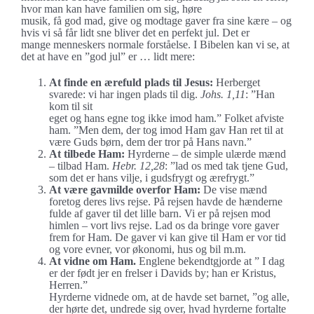
hvor man kan have familien om sig, høre
musik, få god mad, give og modtage gaver fra sine kære – og
hvis vi så får lidt sne bliver det en perfekt jul. Det er
mange menneskers normale forståelse. I Bibelen kan vi se, at
det at have en ”god jul” er … lidt mere:
At finde en ærefuld plads til Jesus:
Herberget
svarede: vi har ingen plads til dig.
Johs. 1,11
: ”Han
kom til sit
eget og hans egne tog ikke imod ham.” Folket afviste
ham. ”Men dem, der tog imod Ham gav Han ret til at
være Guds børn, dem der tror på Hans navn.”
At tilbede Ham:
Hyrderne – de simple ulærde mænd
– tilbad Ham.
Hebr. 12,28
: ”lad os med tak tjene Gud,
som det er hans vilje, i gudsfrygt og ærefrygt.”
At være gavmilde overfor Ham:
De vise mænd
foretog deres livs rejse. På rejsen havde de hænderne
fulde af gaver til det lille barn. Vi er på rejsen mod
himlen – vort livs rejse. Lad os da bringe vore gaver
frem for Ham. De gaver vi kan give til Ham er vor tid
og vore evner, vor økonomi, hus og bil m.m.
At vidne om Ham.
Englene bekendtgjorde at ” I dag
er der født jer en frelser i Davids by; han er Kristus,
Herren.”
Hyrderne vidnede om, at de havde set barnet, ”og alle,
der hørte det, undrede sig over, hvad hyrderne fortalte