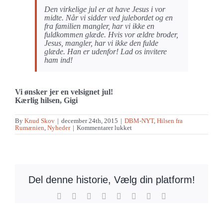
Den virkelige jul er at have Jesus i vor
midte. Når vi sidder ved julebordet og en
fra familien mangler, har vi ikke en
fuldkommen glæde. Hvis vor ældre broder,
Jesus, mangler, har vi ikke den fulde
glæde. Han er udenfor! Lad os invitere
ham ind!
Vi ønsker jer en velsignet jul!
Kærlig hilsen, Gigi
By
Knud Skov
|
december 24th, 2015
|
DBM-NYT
,
Hilsen fra
til
Rumænien
,
Nyheder
|
Kommentarer lukket
En
glædelig
jul
–
og
lidt
mere…
Del denne historie, Vælg din platform!
Facebook
X
Reddit
LinkedIn
Tumblr
Pinterest
Vk
E-
mail