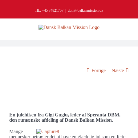
Skip
to
Tlf.: +45 74821757
|
dbm@balkanmission.dk
content
Forrige
Næste
Se
større
En glædelig jul – og lidt mere…
billede
En julehilsen fra Gigi Gugiu, leder af Speranta DBM,
den rumænske afdeling af Dansk Balkan Mission.
Mange
mennesker betragter det at have en glædelig jul som en ferie,