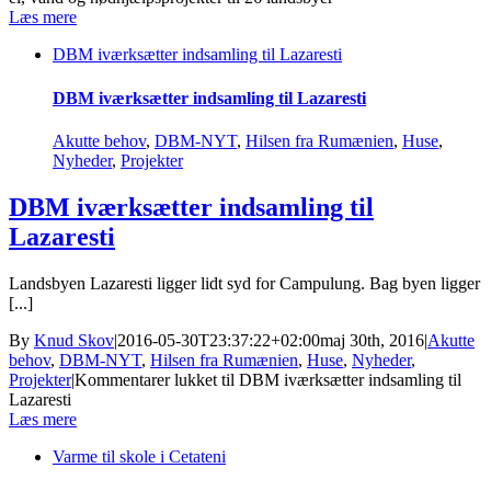
Læs mere
DBM iværksætter indsamling til Lazaresti
DBM iværksætter indsamling til Lazaresti
Akutte behov
,
DBM-NYT
,
Hilsen fra Rumænien
,
Huse
,
Nyheder
,
Projekter
DBM iværksætter indsamling til
Lazaresti
Landsbyen Lazaresti ligger lidt syd for Campulung. Bag byen ligger
[...]
By
Knud Skov
|
2016-05-30T23:37:22+02:00
maj 30th, 2016
|
Akutte
behov
,
DBM-NYT
,
Hilsen fra Rumænien
,
Huse
,
Nyheder
,
Projekter
|
Kommentarer lukket
til DBM iværksætter indsamling til
Lazaresti
Læs mere
Varme til skole i Cetateni