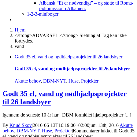
Albansk “Et er nødvendigt” – og støtte til Roma-
radiomission i Albanien.
1-2-3-minibøger
Hjem
<strong>ADVARSEL:</strong> Sletning af Tag kan ikke
fortrydes.
vand
Godt 35 el, vand og nødhjælpsprojekter til 26 landsbyer
Godt 35 el, vand og nødhjælpsprojekter til 26 landsbyer
Akutte behov
,
DBM-NYT
,
Huse
,
Projekter
Godt 35 el, vand og nødhjælpsprojekter
til 26 landsbyer
Igennem de seneste 10 år har DBM formidlet hjælpeprojekter [...]
By
Knud Skov
|
2016-06-13T16:19:00+02:00
juni 13th, 2016
|
Akutte
behov
,
DBM-NYT
,
Huse
,
Projekter
|
Kommentarer lukket
til Godt 35
el, vand og nødhjælpsprojekter til 26 landsbyer