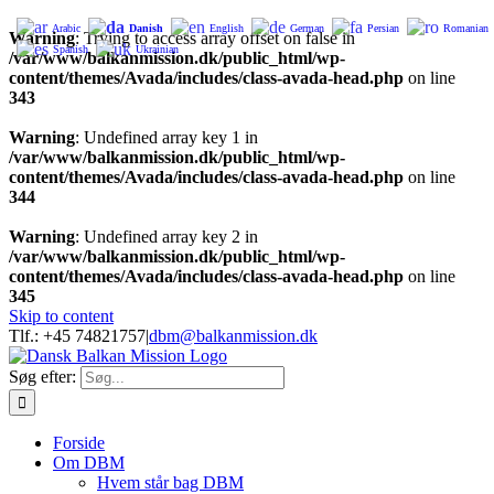
Arabic
Danish
English
German
Persian
Romanian
Warning
: Trying to access array offset on false in
Spanish
Ukrainian
/var/www/balkanmission.dk/public_html/wp-
content/themes/Avada/includes/class-avada-head.php
on line
343
Warning
: Undefined array key 1 in
/var/www/balkanmission.dk/public_html/wp-
content/themes/Avada/includes/class-avada-head.php
on line
344
Warning
: Undefined array key 2 in
/var/www/balkanmission.dk/public_html/wp-
content/themes/Avada/includes/class-avada-head.php
on line
345
Skip to content
Tlf.: +45 74821757
|
dbm@balkanmission.dk
Søg efter:
Forside
Om DBM
Hvem står bag DBM