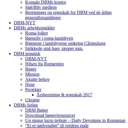
Kontakt DBMs kontor
Støt/Bliv medlem
Beretninger og regnskab for DBM ved de årlige
generalforsamlinger
DBM-NYT
DBMs arbejdsområder
Roma-folket
Børneliv i roma-landsbyen
Bjørnene i landsbyerne omkring Câmpulung
Strikkede små huer, tæpper mm.
DBM tematisk
DBM-NYT
Hilsen fra Rumænien
Bøger
Mission
Akutte behov
Huse
Projekter
Årsberetning & regnskab 2017
Ukraine
DBMs forlag
DBM Bøger
Download bøger/ressourcer
Un singur lucru trebuie – Daily Devotions in Romanian
“Et er nødvendigt” til verdens ende