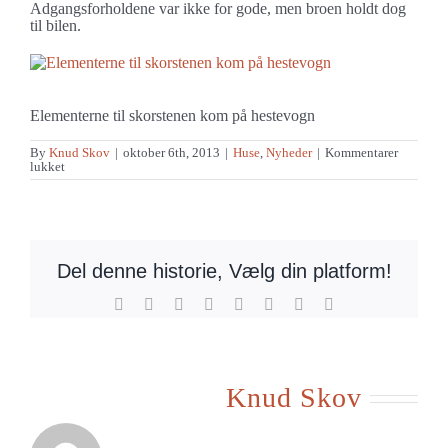
Adgangsforholdene var ikke for gode, men broen holdt dog
til bilen.
Elementerne til skorstenen kom på hestevogn
By
Knud Skov
|
oktober 6th, 2013
|
Huse
,
Nyheder
|
Kommentarer
til
lukket
Varme
til
skole
i
Cetateni
Del denne historie, Vælg din platform!
Facebook
X
Reddit
LinkedIn
Tumblr
Pinterest
Vk
E-
mail
Om forfatteren:
Knud Skov