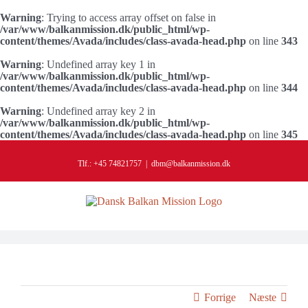
Warning
: Trying to access array offset on false in
/var/www/balkanmission.dk/public_html/wp-
content/themes/Avada/includes/class-avada-head.php
on line
343
Warning
: Undefined array key 1 in
/var/www/balkanmission.dk/public_html/wp-
content/themes/Avada/includes/class-avada-head.php
on line
344
Warning
: Undefined array key 2 in
/var/www/balkanmission.dk/public_html/wp-
content/themes/Avada/includes/class-avada-head.php
on line
345
Skip
to
Tlf.: +45 74821757
|
dbm@balkanmission.dk
content
Forrige
Næste