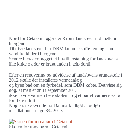
Se
større
Varme til skole i Cetateni
billede
Nord for Cetateni ligger der 3 romalandsbyer ind mellem
bjergene.
Til disse landsbyer har DBM kunnet skaffe rent og sundt
vand fra kilder i bjergene.
Senere blev der bygget et hus til erstatning for landsbyens
lille kirke og der er bragt anden hjælp dertil.
Efter en renovering og udvidelse af landsbyens grundskole i
2012 skulle der installeres varmeanlæg
og byen bad om en fyrkedel, som DBM købte. Det viste sig
dog, at man endnu i september 2013
ikke havde varme i hele skolen – og et par el-varmere var alt
for dyre i drift.
Nogle raske svende fra Danmark tilbød at udføre
installationen i uge 39- 2013.
Skolen for romabørn i Cetateni