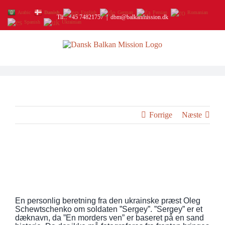
Skip
to
Arabic
Danish
English
German
Persian
Romanian
Tlf.: +45 74821757
|
dbm@balkanmission.dk
content
Spanish
Ukrainian
Forrige
Næste
Se
større
En morders ven
billede
En personlig beretning fra den ukrainske præst Oleg
Schewtschenko om soldaten ”Sergey”. ”Sergey” er et
dæknavn, da ”En morders ven” er baseret på en sand