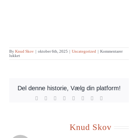
By
Knud Skov
|
oktober 6th, 2025
|
Uncategorized
|
Kommentarer
til
lukket
En
morders
ven
Del denne historie, Vælg din platform!
Facebook
X
Reddit
LinkedIn
Tumblr
Pinterest
Vk
E-
mail
Om forfatteren:
Knud Skov