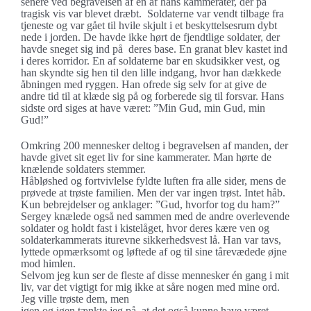
senere ved begravelsen af en af hans kammerater, der på
tragisk vis var blevet dræbt. Soldaterne var vendt tilbage fra
tjeneste og var gået til hvile skjult i et beskyttelsesrum dybt
nede i jorden. De havde ikke hørt de fjendtlige soldater, der
havde sneget sig ind på deres base. En granat blev kastet ind
i deres korridor. En af soldaterne bar en skudsikker vest, og
han skyndte sig hen til den lille indgang, hvor han dækkede
åbningen med ryggen. Han ofrede sig selv for at give de
andre tid til at klæde sig på og forberede sig til forsvar. Hans
sidste ord siges at have været: ”Min Gud, min Gud, min
Gud!”
Omkring 200 mennesker deltog i begravelsen af manden, der
havde givet sit eget liv for sine kammerater. Man hørte de
knælende soldaters stemmer.
Håbløshed og fortvivlelse fyldte luften fra alle sider, mens de
prøvede at trøste familien. Men der var ingen trøst. Intet håb.
Kun bebrejdelser og anklager: ”Gud, hvorfor tog du ham?”
Sergey knælede også ned sammen med de andre overlevende
soldater og holdt fast i kistelåget, hvor deres kære ven og
soldaterkammerats iturevne sikkerhedsvest lå. Han var tavs,
lyttede opmærksomt og løftede af og til sine tårevædede øjne
mod himlen.
Selvom jeg kun ser de fleste af disse mennesker én gang i mit
liv, var det vigtigt for mig ikke at såre nogen med mine ord.
Jeg ville trøste dem, men
igen og igen tænkte jeg på, at det også kunne have været