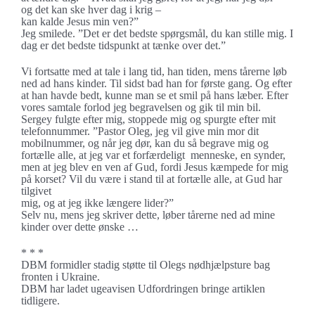
og det kan ske hver dag i krig –
kan kalde Jesus min ven?”
Jeg smilede. ”Det er det bedste spørgsmål, du kan stille mig. I
dag er det bedste tidspunkt at tænke over det.”
Vi fortsatte med at tale i lang tid, han tiden, mens tårerne løb
ned ad hans kinder. Til sidst bad han for første gang. Og efter
at han havde bedt, kunne man se et smil på hans læber. Efter
vores samtale forlod jeg begravelsen og gik til min bil.
Sergey fulgte efter mig, stoppede mig og spurgte efter mit
telefonnummer. ”Pastor Oleg, jeg vil give min mor dit
mobilnummer, og når jeg dør, kan du så begrave mig og
fortælle alle, at jeg var et forfærdeligt menneske, en synder,
men at jeg blev en ven af Gud, fordi Jesus kæmpede for mig
på korset? Vil du være i stand til at fortælle alle, at Gud har
tilgivet
mig, og at jeg ikke længere lider?”
Selv nu, mens jeg skriver dette, løber tårerne ned ad mine
kinder over dette ønske …
* * *
DBM formidler stadig støtte til Olegs nødhjælpsture bag
fronten i Ukraine.
DBM har ladet ugeavisen Udfordringen bringe artiklen
tidligere.