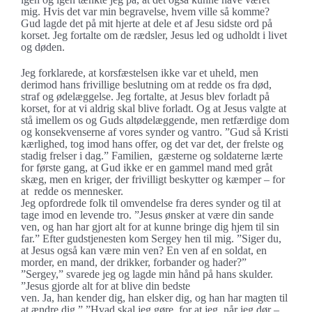
mig. Hvis det var min begravelse, hvem ville så komme?
Gud lagde det på mit hjerte at dele et af Jesu sidste ord på
korset. Jeg fortalte om de rædsler, Jesus led og udholdt i livet
og døden.
Jeg forklarede, at korsfæstelsen ikke var et uheld, men
derimod hans frivillige beslutning om at redde os fra død,
straf og ødelæggelse. Jeg fortalte, at Jesus blev forladt på
korset, for at vi aldrig skal blive forladt. Og at Jesus valgte at
stå imellem os og Guds altødelæggende, men retfærdige dom
og konsekvenserne af vores synder og vantro. ”Gud så Kristi
kærlighed, tog imod hans offer, og det var det, der frelste og
stadig frelser i dag.” Familien, gæsterne og soldaterne lærte
for første gang, at Gud ikke er en gammel mand med gråt
skæg, men en kriger, der frivilligt beskytter og kæmper – for
at redde os mennesker.
Jeg opfordrede folk til omvendelse fra deres synder og til at
tage imod en levende tro. ”Jesus ønsker at være din sande
ven, og han har gjort alt for at kunne bringe dig hjem til sin
far.” Efter gudstjenesten kom Sergey hen til mig. ”Siger du,
at Jesus også kan være min ven? En ven af en soldat, en
morder, en mand, der drikker, forbander og hader?”
”Sergey,” svarede jeg og lagde min hånd på hans skulder.
”Jesus gjorde alt for at blive din bedste
ven. Ja, han kender dig, han elsker dig, og han har magten til
at ændre dig.” ”Hvad skal jeg gøre, for at jeg, når jeg dør –