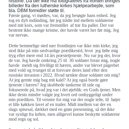
historie. Da der ikke må fotograferes fra fronten bringes
billeder fra den lutherske kirkes hjælpearbejde, som
bla. DBM formidler støtte til.
Første gang, vi mødtes, var, da jeg besøgte hans enhed. Jeg
tog en dyb indånding, før jeg trådte ind mellem soldaterne
med mit kors, som var fremstillet af træ fra paller. Der var
bestemt ikke mange kristne, der havde været her før mig. Jeg
var nervøs.
Dette hemmelige sted nær frontlinjen var ikke min kirke, jeg
stod ikke på min sædvanlige prædikestol, hvor jeg følte mig
tryg efter mere end 14 års præstetjeneste. Nu var jeg der, hvor
de var. Jeg havde omkring 25 til 30 soldater foran mig, nogle
havde meldt sig frivilligt til hæren, andre var blevet pågrebet
med vold og tvunget til at forsvare deres land efter den
russiske invasion i 2022. Hvad tænkte disse soldater om mig?
At jeg gemte mig bag mit kald? At jeg også burde gøre
tjeneste i hæren? Jeg skubbede tankerne til side og
fokuserede på, hvad jeg var i det øjeblik: en Guds tjener. Men
ikke desto mindre valgte jeg hvert ord omhyggeligt under
min prædiken. Til venstre for mig var der nogle telte, til højre
et lille køkken lavet af en trailer. Midt imellem var der en
slags spisesal, dækket med en grøn presenning, så det ikke
var synligt fra luften, men alligevel kunne beskytte soldaterne
mod regn og sol.