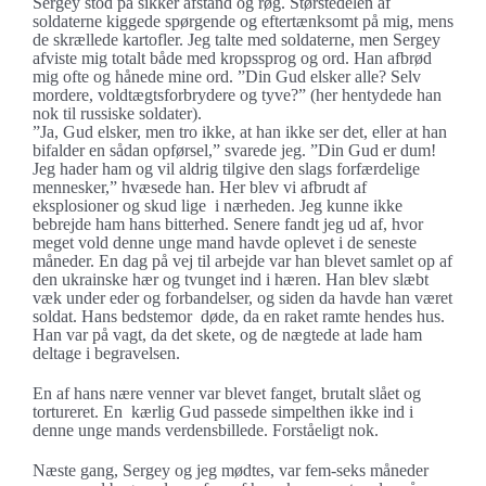
Sergey stod på sikker afstand og røg. Størstedelen af
soldaterne kiggede spørgende og eftertænksomt på mig, mens
de skrællede kartofler. Jeg talte med soldaterne, men Sergey
afviste mig totalt både med kropssprog og ord. Han afbrød
mig ofte og hånede mine ord. ”Din Gud elsker alle? Selv
mordere, voldtægtsforbrydere og tyve?” (her hentydede han
nok til russiske soldater).
”Ja, Gud elsker, men tro ikke, at han ikke ser det, eller at han
bifalder en sådan opførsel,” svarede jeg. ”Din Gud er dum!
Jeg hader ham og vil aldrig tilgive den slags forfærdelige
mennesker,” hvæsede han. Her blev vi afbrudt af
eksplosioner og skud lige i nærheden. Jeg kunne ikke
bebrejde ham hans bitterhed. Senere fandt jeg ud af, hvor
meget vold denne unge mand havde oplevet i de seneste
måneder. En dag på vej til arbejde var han blevet samlet op af
den ukrainske hær og tvunget ind i hæren. Han blev slæbt
væk under eder og forbandelser, og siden da havde han været
soldat. Hans bedstemor døde, da en raket ramte hendes hus.
Han var på vagt, da det skete, og de nægtede at lade ham
deltage i begravelsen.
En af hans nære venner var blevet fanget, brutalt slået og
tortureret. En kærlig Gud passede simpelthen ikke ind i
denne unge mands verdensbillede. Forståeligt nok.
Næste gang, Sergey og jeg mødtes, var fem-seks måneder