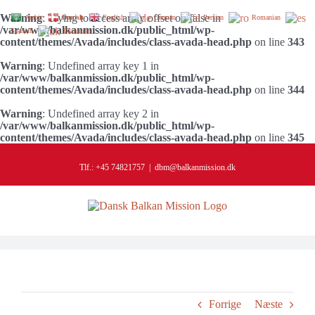
Warning
: Trying to access array offset on false in
Arabic
Danish
English
German
Persian
Romanian
/var/www/balkanmission.dk/public_html/wp-
Spanish
Ukrainian
content/themes/Avada/includes/class-avada-head.php
on line
343
Warning
: Undefined array key 1 in
/var/www/balkanmission.dk/public_html/wp-
content/themes/Avada/includes/class-avada-head.php
on line
344
Warning
: Undefined array key 2 in
/var/www/balkanmission.dk/public_html/wp-
content/themes/Avada/includes/class-avada-head.php
on line
345
Skip
to
Tlf.: +45 74821757
|
dbm@balkanmission.dk
content
Forrige
Næste