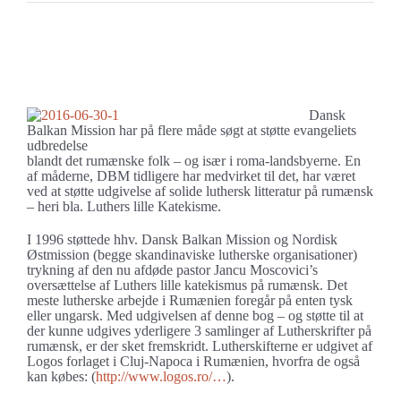
Se
større
Luthers lille katekismus på rumænsk
billede
Dansk
Balkan Mission har på flere måde søgt at støtte evangeliets
udbredelse
blandt det rumænske folk – og især i roma-landsbyerne. En
af måderne, DBM tidligere har medvirket til det, har været
ved at støtte udgivelse af solide luthersk litteratur på rumænsk
– heri bla. Luthers lille Katekisme.
I 1996 støttede hhv. Dansk Balkan Mission og Nordisk
Østmission (begge skandinaviske lutherske organisationer)
trykning af den nu afdøde pastor Jancu Moscovici’s
oversættelse af Luthers lille katekismus på rumænsk. Det
meste lutherske arbejde i Rumænien foregår på enten tysk
eller ungarsk. Med udgivelsen af denne bog – og støtte til at
der kunne udgives yderligere 3 samlinger af Lutherskrifter på
rumænsk, er der sket fremskridt. Lutherskifterne er udgivet af
Logos forlaget i Cluj-Napoca i Rumænien, hvorfra de også
kan købes: (
http://www.logos.ro/…
).