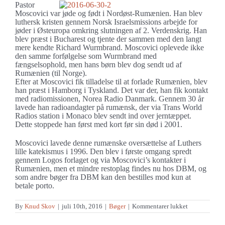
Pastor
Moscovici var jøde og født i Nordøst-Rumænien. Han blev
luthersk kristen gennem Norsk Israelsmissions arbejde for
jøder i Østeuropa omkring slutningen af 2. Verdenskrig. Han
blev præst i Bucharest og tjente der sammen med den langt
mere kendte Richard Wurmbrand. Moscovici oplevede ikke
den samme forfølgelse som Wurmbrand med
fængselsophold, men hans børn blev dog sendt ud af
Rumænien (til Norge).
Efter at Moscovici fik tilladelse til at forlade Rumænien, blev
han præst i Hamborg i Tyskland. Det var der, han fik kontakt
med radiomissionen, Norea Radio Danmark. Gennem 30 år
lavede han radioandagter på rumænsk, der via Trans World
Radios station i Monaco blev sendt ind over jerntæppet.
Dette stoppede han først med kort før sin død i 2001.
Moscovici lavede denne rumænske oversættelse af Luthers
lille katekismus i 1996. Den blev i første omgang spredt
gennem Logos forlaget og via Moscovici’s kontakter i
Rumænien, men et mindre restoplag findes nu hos DBM, og
som andre bøger fra DBM kan den bestilles mod kun at
betale porto.
til
By
Knud Skov
|
juli 10th, 2016
|
Bøger
|
Kommentarer lukket
Luthers
lille