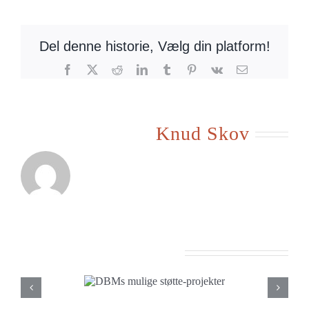
katekismus
på
rumænsk
Del denne historie, Vælg din platform!
Facebook
X
Reddit
LinkedIn
Tumblr
Pinterest
Vk
E-
mail
Om forfatteren:
Knud Skov
Beslægtede indlæg
s mulige
D
e-projekter