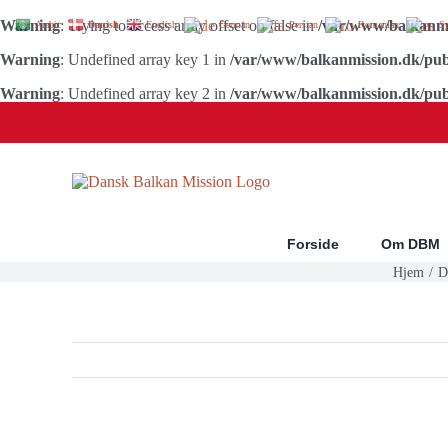
Warning
: Trying to access array offset on false in
/var/www/balkanmi
Arabic
Danish
English
German
Persian
Romanian
S
Warning
: Undefined array key 1 in
/var/www/balkanmission.dk/pub
Warning
: Undefined array key 2 in
/var/www/balkanmission.dk/pub
Skip
to
content
Forside
Om DBM
Hjem
D
Se