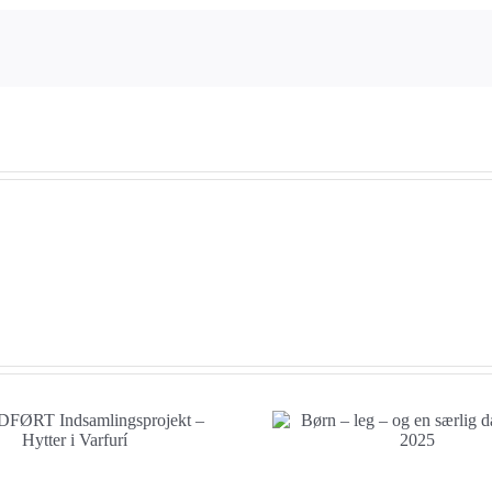
Så 
Børn – leg – og en
særlig dag før jul 2025