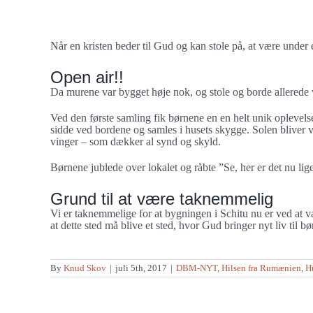
større
Børnesamlinger “Under åben Himmel”
billede
Når en kristen beder til Gud og kan stole på, at være under
Open air!!
Da murene var bygget høje nok, og stole og borde allerede v
Ved den første samling fik børnene en en helt unik oplevels
sidde ved bordene og samles i husets skygge. Solen bliver
vinger – som dækker al synd og skyld.
Børnene jublede over lokalet og råbte ”Se, her er det nu lig
Grund til at være taknemmelig
Vi er taknemmelige for at bygningen i Schitu nu er ved at 
at dette sted må blive et sted, hvor Gud bringer nyt liv til
By
Knud Skov
|
juli 5th, 2017
|
DBM-NYT
,
Hilsen fra Rumænien
,
H