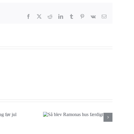
Facebook
X
Reddit
LinkedIn
Tumblr
Pinterest
Vk
E-
mail
blev Ramonas
hus færdigt