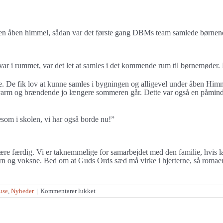
 en åben himmel, sådan var det første gang DBMs team samlede børnene i
ar i rummet, var det let at samles i det kommende rum til børnemøder. D
e. De fik lov at kunne samles i bygningen og alligevel under åben Himm
 varm og brændende jo længere sommeren går. Dette var også en påmind
esom i skolen, vi har også borde nu!”
være færdig. Vi er taknemmelige for samarbejdet med den familie, hvis 
 børn og voksne. Bed om at Guds Ords sæd må virke i hjerterne, så romaer
til
use
,
Nyheder
|
Kommentarer lukket
Børnesamlinger
“Under
åben
Himmel”