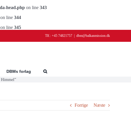
ada-head.php
on line
343
on line
344
on line
345
Tlf.: +45 74821757
|
dbm@balkanmission.dk
DBMs forlag
n Himmel”
Forrige
Næste