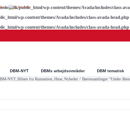
ssion.dk/public_html/wp-content/themes/Avada/includes/class-av
panish
Ukrainian
lic_html/wp-content/themes/Avada/includes/class-avada-head.php
lic_html/wp-content/themes/Avada/includes/class-avada-head.php
DBM-NYT
DBMs arbejdsområder
DBM tematisk
BM-NYT
Hilsen fra Rumænien
Huse
Nyheder
Børnesamlinger “Under åbe