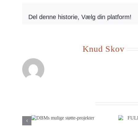
Del denne historie, Vælg din platform!
Om forfatteren:
Knud Skov
Beslægtede indlæg
FULDFØRT
mulige
Indsamlingsprojekt –
rojekter
Hytter i Varfurí