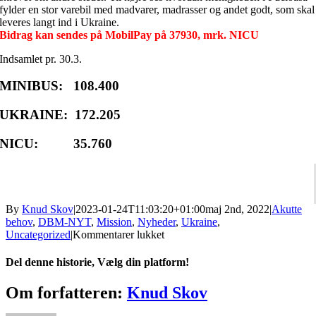
fylder en stor varebil med madvarer, madrasser og andet godt, som skal
leveres langt ind i Ukraine.
Bidrag kan sendes på MobilPay på 37930, mrk. NICU
Indsamlet pr. 30.3.
MINIBUS: 108.400
UKRAINE: 172.205
NICU: 35.760
By
Knud Skov
|
2023-01-24T11:03:20+01:00
maj 2nd, 2022
|
Akutte
behov
,
DBM-NYT
,
Mission
,
Nyheder
,
Ukraine
,
til
Uncategorized
|
Kommentarer lukket
Igangværende
indsamlingsprojekter
Del denne historie, Vælg din platform!
Facebook
X
Reddit
LinkedIn
Tumblr
Pinterest
Vk
E-
Om forfatteren:
Knud Skov
mail