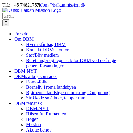
Skip
Tlf.: +45 74821757
|
dbm@balkanmission.dk
to
content
Søg
efter:
Forside
Om DBM
Hvem står bag DBM
Kontakt DBMs kontor
Støt/Bliv medlem
Beretninger og regnskab for DBM ved de årlige
generalforsamlinger
DBM-NYT
DBMs arbejdsområder
Roma-folket
Børneliv i roma-landsbyen
Bjørnene i landsbyerne omkring Câmpulung
Strikkede små huer, tæpper mm.
DBM tematisk
DBM-NYT
Hilsen fra Rumænien
Bøger
Mission
Akutte behov