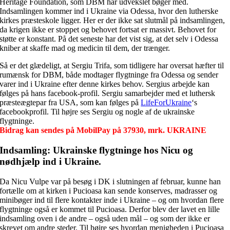
Heritage Foundation, som DBM har udvekslet bøger med.
Indsamlingen kommer ind i Ukraine via Odessa, hvor den lutherske
kirkes præsteskole ligger. Her er der ikke sat slutmål på indsamlingen,
da krigen ikke er stoppet og behovet fortsat er massivt. Behovet for
støtte er konstant. På det seneste har det vist sig, at det selv i Odessa
kniber at skaffe mad og medicin til dem, der trænger.
Så er det glædeligt, at Sergiu Trifa, som tidligere har oversat hæfter til
rumænsk for DBM, både modtager flygtninge fra Odessa og sender
varer ind i Ukraine efter denne kirkes behov. Sergius arbejde kan
følges på hans facebook-profil. Sergiu samarbejder med et luthersk
præsteægtepar fra USA, som kan følges på
LifeForUkraine
‘s
facebookprofil. Til højre ses Sergiu og nogle af de ukrainske
flygtninge.
Bidrag kan sendes på MobilPay på 37930, mrk. UKRAINE
Indsamling: Ukrainske flygtninge hos Nicu og
nødhjælp ind i Ukraine
.
Da Nicu Vulpe var på besøg i DK i slutningen af februar, kunne han
fortælle om at kirken i Pucioasa kan sende konserves, madrasser og
minibøger ind til flere kontakter inde i Ukraine – og om hvordan flere
flygtninge også er kommet til Pucioasa. Derfor blev der lavet en lille
indsamling oven i de andre – også uden mål – og som der ikke er
skrevet om andre steder. Til højre ses hvordan menigheden i Pucioasa