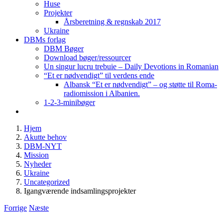
Huse
Projekter
Årsberetning & regnskab 2017
Ukraine
DBMs forlag
DBM Bøger
Download bøger/ressourcer
Un singur lucru trebuie – Daily Devotions in Romanian
“Et er nødvendigt” til verdens ende
Albansk “Et er nødvendigt” – og støtte til Roma-
radiomission i Albanien.
1-2-3-minibøger
Hjem
Akutte behov
DBM-NYT
Mission
Nyheder
Ukraine
Uncategorized
Igangværende indsamlingsprojekter
Forrige
Næste