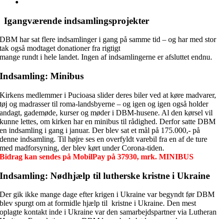
Se
større
billede
Igangværende indsamlingsprojekter
DBM har sat flere indsamlinger i gang på samme tid – og har med stor
tak også modtaget donationer fra rigtigt
mange rundt i hele landet. Ingen af indsamlingerne er afsluttet endnu.
Indsamling: Minibus
Kirkens medlemmer i Pucioasa slider deres biler ved at køre madvarer,
tøj og madrasser til roma-landsbyerne – og igen og igen også holder
andagt, gademøde, kurser og møder i DBM-husene. Al den kørsel vil
kunne lettes, om kirken har en minibus til rådighed. Derfor satte DBM
en indsamling i gang i januar. Der blev sat et mål på 175.000,- på
denne indsamling. Til højre ses en overfyldt varebil fra en af de ture
med madforsyning, der blev kørt under Corona-tiden.
Bidrag kan sendes på MobilPay på 37930, mrk. MINIBUS
Indsamling: Nødhjælp til lutherske kristne i Ukraine
Der gik ikke mange dage efter krigen i Ukraine var begyndt før DBM
blev spurgt om at formidle hjælp til kristne i Ukraine. Den mest
oplagte kontakt inde i Ukraine var den samarbejdspartner via Lutheran