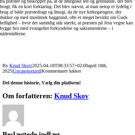
fra præster og biskopper på, at de liturgiske led og genstande, der blev
brugt, fik en kort forklaring. Det blev nævnt, at man netop er tydelig i
brug af både præstedragt og liturgi, da de nye kirkegængere, der
dukker op med muslimsk baggrund, ofte er meget bevidst om Guds
hellighed – hvor det samtidig står stærkt, at præsten på Jesu vegne kan
bygge bro med evangeliet forkyndelse og sakramenterne – i
nådemidlerne.
By
Knud Skov
|
2025-04-18T08:33:57+02:00
april 18th,
til
2025
|
Uncategorized
|
Kommentarer lukket
DBM
deltog
Del denne historie, Vælg din platform!
ved
indvielse
Facebook
X
Reddit
LinkedIn
Tumblr
Pinterest
Vk
E-
Om forfatteren:
Knud Skov
af
mail
første
lutherske
biskop
i
Tyrkiet
Beslægtede indlæg