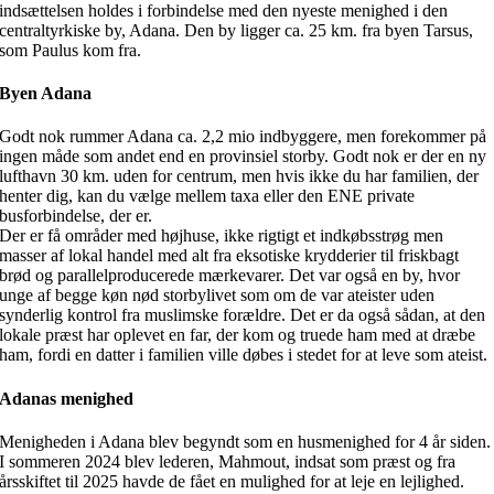
indsættelsen holdes i forbindelse med den nyeste menighed i den
centraltyrkiske by, Adana. Den by ligger ca. 25 km. fra byen Tarsus,
som Paulus kom fra.
Byen Adana
Godt nok rummer Adana ca. 2,2 mio indbyggere, men forekommer på
ingen måde som andet end en provinsiel storby. Godt nok er der en ny
lufthavn 30 km. uden for centrum, men hvis ikke du har familien, der
henter dig, kan du vælge mellem taxa eller den ENE private
busforbindelse, der er.
Der er få områder med højhuse, ikke rigtigt et indkøbsstrøg men
masser af lokal handel med alt fra eksotiske krydderier til friskbagt
brød og parallelproducerede mærkevarer. Det var også en by, hvor
unge af begge køn nød storbylivet som om de var ateister uden
synderlig kontrol fra muslimske forældre. Det er da også sådan, at den
lokale præst har oplevet en far, der kom og truede ham med at dræbe
ham, fordi en datter i familien ville døbes i stedet for at leve som ateist.
Adanas menighed
Menigheden i Adana blev begyndt som en husmenighed for 4 år siden.
I sommeren 2024 blev lederen, Mahmout, indsat som præst og fra
årsskiftet til 2025 havde de fået en mulighed for at leje en lejlighed.