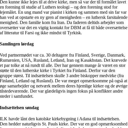
Den kunne ikke lejes til at drive kirke, men så var der til formålet lavet
en forening til studie af Luthers teologi – og den forening stod for
lejemålet. En ung mand var pianist i kirken og sammen med sin far var
han ved at opstarte en ny gren af menigheden – en luthersk farsitalende
menighed. Den familie kom fra Iran. Da faderen deltids arbejder som
oversætter var det en vigtig kontakt for DBM at få til både oversættelse
af litteratur til Farsi og ikke mindst til Tyrkisk.
Samlingen lørdag
Ved partnermødet var ca. 30 deltagere fra Finland, Sverige, Danmark,
Rumænien, USA, Rusland, Letland, Iran og Kasakhstan. Det krævede
et par tolke at nå rundt til alle. Der har gennem mange år været en stor
støtte til den lutherske kirke i Tyrkiet fra Finland. Derfor var den
gruppe størst. Til indsættelsen skulle 3 andre biskopper medvirke (fra
Finland, Letland og Rusland). De var meget opmærksomme på også at
øge samarbejder og netværk mellem deres hjemlige kirker og de øvrige
tilstedeværende. Der var glædeligvis ingen fokus på konflikter andre
steder i samfundet.
Indsættelsen søndag
ILK havde lånt den katolske kirkebygning i Adana til indsættelsen.
Den hedder naturligvis St. Pauls kirke. Der var en god opmærksomhed