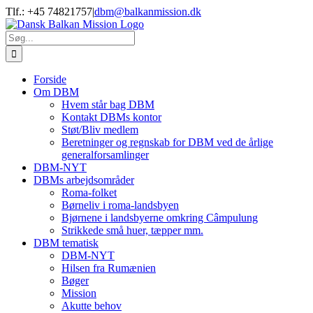
Skip
Tlf.: +45 74821757
|
dbm@balkanmission.dk
to
content
Søg
efter:
Forside
Om DBM
Hvem står bag DBM
Kontakt DBMs kontor
Støt/Bliv medlem
Beretninger og regnskab for DBM ved de årlige
generalforsamlinger
DBM-NYT
DBMs arbejdsområder
Roma-folket
Børneliv i roma-landsbyen
Bjørnene i landsbyerne omkring Câmpulung
Strikkede små huer, tæpper mm.
DBM tematisk
DBM-NYT
Hilsen fra Rumænien
Bøger
Mission
Akutte behov