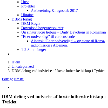
Huse
Projekter
Årsberetning & regnskab 2017
Ukraine
DBMs forlag
DBM Bøger
Download bøger/ressourcer
Un singur lucru trebuie – Daily Devotions in Romanian
“Et er nødvendigt” til verdens ende
Albansk “Et er nødvendigt” – og støtte til Roma-
radiomission i Albanien.
1-2-3-minibøger
Hjem
Uncategorized
DBM deltog ved indvielse af første lutherske biskop i Tyrkiet
Forrige
Næste
Se
større
billede
DBM deltog ved indvielse af første lutherske biskop i
Tyrkiet