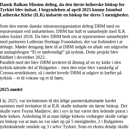
Dansk Balkan Mission deltog, da den første lutherske biskop for
Tyrkiet blev indsat. I begyndelsen af april 2025 kunne Istanbul
Lutherske Kirke (ILK) indsætte en biskop for deres 5 menigheder
Som den eneste danske missionsorgansiation deltog DBM med en
repræsentant ved indsættelsen. DBM har haft et samarbejde med ILK
siden foråret 2018. Da blev DBM bedt om at repræsentere samarbejdet
med partneren Lutheran Heritage Foundation, der var forhindret i at
deltage. Mødet dengang førte til at DBM indgik en aftale om udgivelse
at andagtsbogen “Et er nødvendigt” på tyrkisk. Dette projekt blev
fuldført i december 2022.
Parallelt med det blev DBM inviteret til åbning af en ny kirke i den
tyrkisk-talende del af Bulgarien – men den rejse blev vanskelig af
Corona-restriktioner, så i stedet lovede DBM at udgive to hæfter på
tyrkisk – et til voksne og et til børn.
2025-mødet
I år, 2025, var invitationen til det årlige parnterskabsmøde kædet
sammen med invitation til at ILK skulle indsætte sin første biskop. Det
skulle være Feymi Madjirov, der i syv år har været den ledende præst i
hele kirken. Anledning til at man ifølge kirkens vedtægter skulle vælge
en biskop var at man nu var nået op på 5 menigheder, 2 i Bulgariens
tyrkisktalende område og 3 i selve Tyrkiet. Som en ekstra detalje skulle