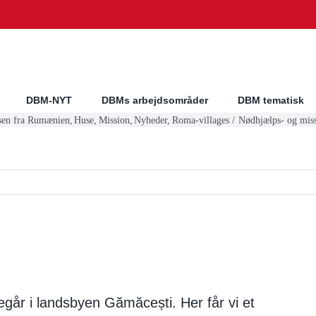
DBM-NYT
DBMs arbejdsområder
DBM tematisk
sen fra Rumænien
Huse
Mission
Nyheder
Roma-villages
Nødhjælps- og miss
regår i landsbyen Gămăcești. Her får vi et