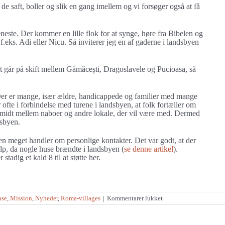
 de saft, boller og slik en gang imellem og vi forsøger også at få
neste. Der kommer en lille flok for at synge, høre fra Bibelen og
ks. Adi eller Nicu. Så inviterer jeg en af gaderne i landsbyen
 går på skift mellem Gămăcești, Dragoslavele og Pucioasa, så
 Der er mange, især ældre, handicappede og familier med mange
r ofte i forbindelse med turene i landsbyen, at folk fortæller om
e midt mellem naboer og andre lokale, der vil være med. Dermed
dsbyen.
n meget handler om personlige kontakter. Det var godt, at der
lp, da nogle huse brændte i landsbyen (
se denne artikel
).
tadig et kald 8 til at støtte her.
til
use
,
Mission
,
Nyheder
,
Roma-villages
|
Kommentarer lukket
Nødhjælps-
og
missionsarbejde