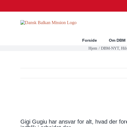
Skip
to
content
Forside
Om DBM
Hjem
DBM-NYT
Hil
Se
større
Nødhjælps- og missionsarbejde i Gămăcesti
billede
Gigi Gugiu har ansvar for alt, hvad der fo