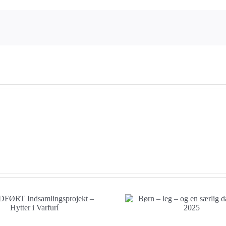
i
Gămăcesti
Så 
Børn – leg – og en
særlig dag før jul 2025