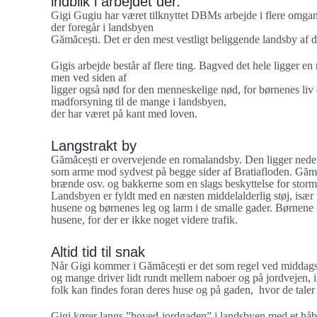
indblik i arbejdet der.
Gigi Gugiu har været tilknyttet DBMs arbejde i flere omgan
der foregår i landsbyen
Gămăcești. Det er den mest vestligt beliggende landsby af 
Gigis arbejde består af flere ting. Bagved det hele ligger en
men ved siden af
ligger også nød for den menneskelige nød, for børnenes liv 
madforsyning til de mange i landsbyen,
der har været på kant med loven.
Langstrakt by
Gămăcești er overvejende en romalandsby. Den ligger neden 
som arme mod sydvest på begge sider af Bratiafloden. Gămăc
brænde osv. og bakkerne som en slags beskyttelse for storm
Landsbyen er fyldt med en næsten middelalderlig støj, især p
husene og børnenes leg og larm i de smalle gader. Børnene 
husene, for der er ikke noget videre trafik.
Altid tid til snak
Når Gigi kommer i Gămăcești er det som regel ved middags
og mange driver lidt rundt mellem naboer og på jordvejen, i
folk kan findes foran deres huse og på gaden, hvor de taler
Gigi kører langs ”hoved-jordgaden” i landsbyen med et håb 