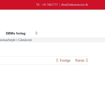
Tlf.: +45 74821757
|
dbm@balkanmission.dk
DBMs forlag
ionsarbejde i Gămăcesti
Forrige
Næste