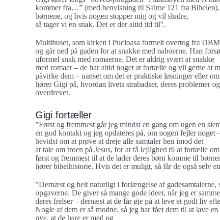
kommer fra…” (med henvisning til Salme 121 fra Bibelen). “Je
børnene, og hvis nogen stopper mig og vil sludre,
så tager vi en snak. Det er der altid tid til”.
Multihuset, som kirken i Pucioasa formelt overtog fra DBM i
og går ned på gaden for at snakke med naboerne. Han forsø
uformel snak med romaerne. Det er aldrig svært at snakke
med romaer – de har altid noget at fortælle og vil gerne at m
påvirke dem – uanset om det er praktiske løsninger eller om de
hører Gigi på, hvordan livets strabadser, deres problemer 
overdrevet.
Gigi fortæller
”Først og fremmest går jeg mindst en gang om ugen en slen
en god kontakt og jeg opdateres på, om nogen fejler noget
bevidst om at prøve at dreje alle samtaler hen imod det
at tale om troen på Jesus, for at få lejlighed til at fortælle o
først og fremmest til at de lader deres børn komme til børn
hører bibelhistorie. Hvis det er muligt, så får de også selv e
”Dernæst og helt naturligt i forlængelse af gadesamtalerne, 
opgaverne. De giver så mange gode ideer, når jeg er sammen 
deres frelser – dernæst at de får øje på at leve et godt liv ef
Nogle af dem er så modne, så jeg har fået dem til at lave e
nye, at de bare er med og