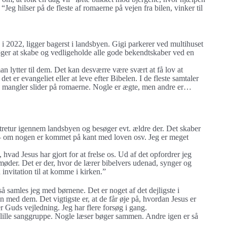
g hilser på de fleste af romaerne på vejen fra bilen, vinker til
 2022, ligger bagerst i landsbyen. Gigi parkerer ved multihuset
ger at skabe og vedligeholde alle gode bekendtskaber ved en
an lytter til dem. Det kan desværre være svært at få lov at
t er evangeliet eller at leve efter Bibelen. I de fleste samtaler
og mangler slider på romaerne. Nogle er ægte, men andre er…
tretur igennem landsbyen og besøger evt. ældre der. Det skaber
 – om nogen er kommet på kant med loven osv. Jeg er meget
m, hvad Jesus har gjort for at frelse os. Ud af det opfordrer jeg
emøder. Det er der, hvor de lærer bibelvers udenad, synger og
n invitation til at komme i kirken.”
så samles jeg med børnene. Det er noget af det dejligste i
med dem. Det vigtigste er, at de får øje på, hvordan Jesus er
ter Guds vejledning. Jeg har flere forsøg i gang.
n lille sanggruppe. Nogle læser bøger sammen. Andre igen er så