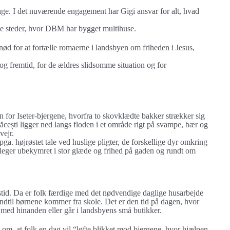
ge. I det nuværende engagement har Gigi ansvar for alt, hvad
de steder, hvor DBM har bygget multihuse.
 nød for at fortælle romaerne i landsbyen om friheden i Jesus,
og fremtid, for de ældres slidsomme situation og for
for Iseter-bjergene, hvorfra to skovklædte bakker strækker sig
ești ligger ned langs floden i et område rigt på svampe, bær og
vejr.
ga. højrøstet tale ved huslige pligter, de forskellige dyr omkring
leger ubekymret i stor glæde og frihed på gaden og rundt om
tid. Da er folk færdige med det nødvendige daglige husarbejde
ndtil børnene kommer fra skole. Det er den tid på dagen, hvor
 med hinanden eller går i landsbyens små butikker.
om, at folk en dag vil “løfte blikket mod bjergene, hvor hjælpen