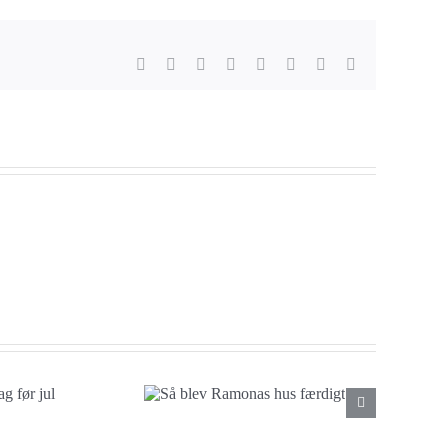
Facebook
X
Reddit
LinkedIn
Tumblr
Pinterest
Vk
E-
mail
blev Ramonas
hus færdigt