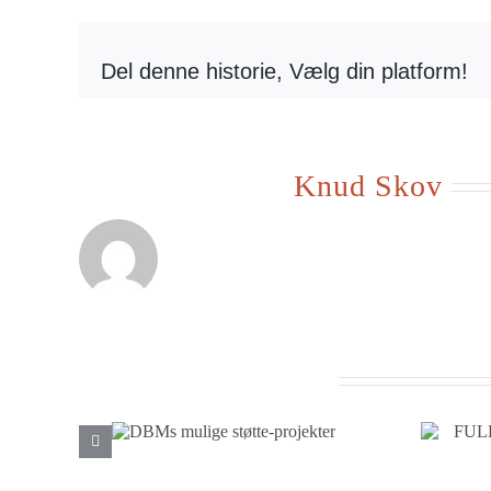
Del denne historie, Vælg din platform!
Om forfatteren:
Knud Skov
Beslægtede indlæg
FULDFØRT
mulige
Indsamlingsprojekt –
rojekter
Hytter i Varfurí