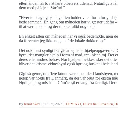
efterhånden får lov at lære bibelvers udenad. Naturligvis får
dem med på lejre i Varfurí.”
”Hver torsdag og søndag aften holder vi en form for gudstje
bede sammen. En gang om måneden har vi gæster udefra – f.e
til at være med – og der dukker altid nogle op.
En enkelt aften om måneden har vi også bedemøde, men det
da forventer jeg ikke nogen af de lokale dukker op.”
Det nok mest synligt i Gigis arbejde, er hjælpeopgaverne.
børn, der mangler hjælp i form af mad, træ, bleer, tøj. Det e
deres eller andres behov. Når hjælpen rækkes, sker det oft
bliver det kristne vidnesbyrd også hørt og husket i hele lan
Gigi så gerne, om flere kunne være med der i landsbyen, me
netop var nogle fra Danmark, da der var brug for ekstra hjæ
Nødhjælp og mission i Gămăcești er langt fra færdigt. Der er s
By
Knud Skov
|
juli 1st, 2025
|
DBM-NYT
,
Hilsen fra Rumænien
,
H