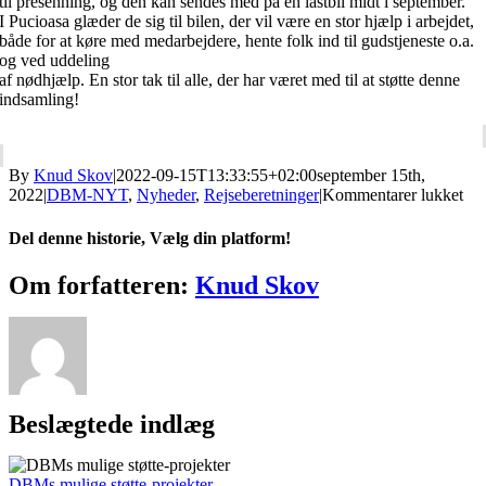
til presenning, og den kan sendes med på en lastbil midt i september.
I Pucioasa glæder de sig til bilen, der vil være en stor hjælp i arbejdet,
både for at køre med medarbejdere, hente folk ind til gudstjeneste o.a.
og ved uddeling
af nødhjælp. En stor tak til alle, der har været med til at støtte denne
indsamling!
By
Knud Skov
|
2022-09-15T13:33:55+02:00
september 15th,
til
2022
|
DBM-NYT
,
Nyheder
,
Rejseberetninger
|
Kommentarer lukket
D
køb
Del denne historie, Vælg din platform!
og
lev
Facebook
X
Reddit
LinkedIn
Tumblr
Pinterest
Vk
E-
Om forfatteren:
Knud Skov
min
mail
Beslægtede indlæg
DBMs mulige støtte-projekter