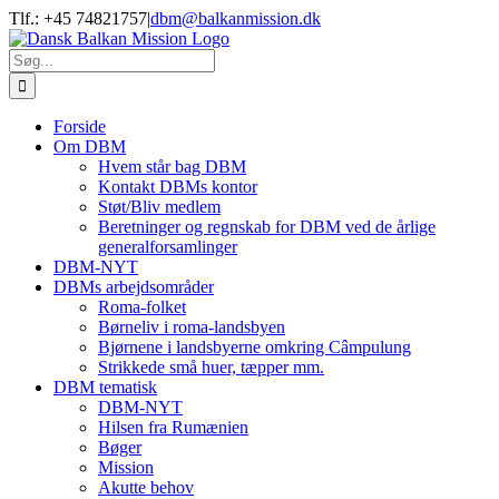
Skip
Tlf.: +45 74821757
|
dbm@balkanmission.dk
to
content
Søg
efter:
Forside
Om DBM
Hvem står bag DBM
Kontakt DBMs kontor
Støt/Bliv medlem
Beretninger og regnskab for DBM ved de årlige
generalforsamlinger
DBM-NYT
DBMs arbejdsområder
Roma-folket
Børneliv i roma-landsbyen
Bjørnene i landsbyerne omkring Câmpulung
Strikkede små huer, tæpper mm.
DBM tematisk
DBM-NYT
Hilsen fra Rumænien
Bøger
Mission
Akutte behov