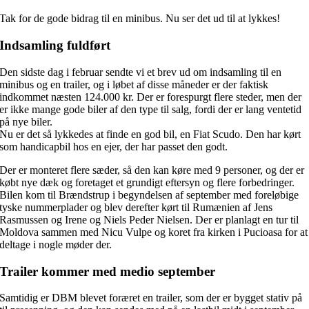
Tak for de gode bidrag til en minibus. Nu ser det ud til at lykkes!
Indsamling fuldført
Den sidste dag i februar sendte vi et brev ud om indsamling til en
minibus og en trailer, og i løbet af disse måneder er der faktisk
indkommet næsten 124.000 kr. Der er forespurgt flere steder, men der
er ikke mange gode biler af den type til salg, fordi der er lang ventetid
på nye biler.
Nu er det så lykkedes at finde en god bil, en Fiat Scudo. Den har kørt
som handicapbil hos en ejer, der har passet den godt.
Der er monteret flere sæder, så den kan køre med 9 personer, og der er
købt nye dæk og foretaget et grundigt eftersyn og flere forbedringer.
Bilen kom til Brændstrup i begyndelsen af september med foreløbige
tyske nummerplader og blev derefter kørt til Rumænien af Jens
Rasmussen og Irene og Niels Peder Nielsen. Der er planlagt en tur til
Moldova sammen med Nicu Vulpe og koret fra kirken i Pucioasa for at
deltage i nogle møder der.
Trailer kommer med medio september
Samtidig er DBM blevet foræret en trailer, som der er bygget stativ på