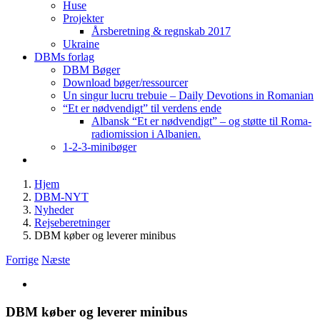
Huse
Projekter
Årsberetning & regnskab 2017
Ukraine
DBMs forlag
DBM Bøger
Download bøger/ressourcer
Un singur lucru trebuie – Daily Devotions in Romanian
“Et er nødvendigt” til verdens ende
Albansk “Et er nødvendigt” – og støtte til Roma-
radiomission i Albanien.
1-2-3-minibøger
Hjem
DBM-NYT
Nyheder
Rejseberetninger
DBM køber og leverer minibus
Forrige
Næste
Se
større
billede
DBM køber og leverer minibus