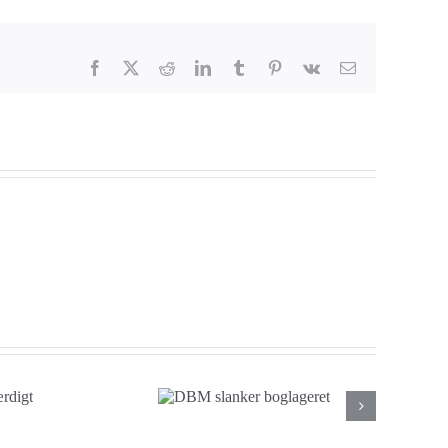
Facebook
X
Reddit
LinkedIn
Tumblr
Pinterest
Vk
E-
mail
DBM slanker
boglageret