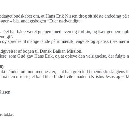
dtaget budskabet om, at Hans Erik Nissen drog sit sidste åndedrag på d
 bøger – bla. andagtsbogen “Et er nødvendigt”.
de. Det har både været gennem medleven og forbøn, og især gennem op
endigt”.
 og spredes til mange lande på rumænsk, engelsk og spansk (læs nær
 udgivelser af bogen til Dansk Balkan Mission.
ere, som Gud gav Hans Erik, og at opleve den velsignelse, der fulgte 
6)
rakt hånden ud mod mennesker, – at han greb ind i menneskeslægtens li
å den ufrelste, et kald til at finde hvile i nåden i Kristus Jesus og et kla
issen.
til
r lukket
”Der
er
en