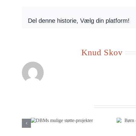
Del denne historie, Vælg din platform!
Om forfatteren:
Knud Skov
Beslægtede indlæg
mulige
Børn – leg – og en
rojekter
særlig dag før jul 2025