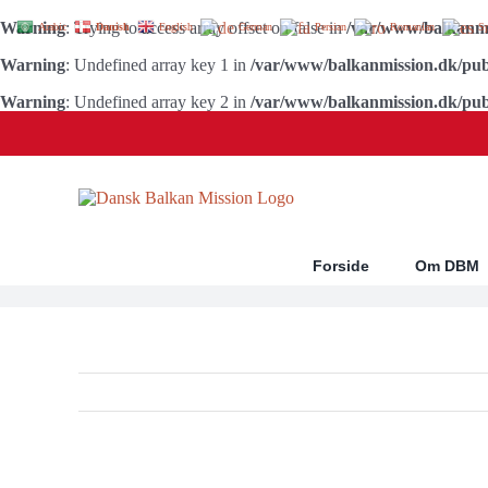
Warning
: Trying to access array offset on false in
/var/www/balkanmi
Arabic
Danish
English
German
Persian
Romanian
S
Warning
: Undefined array key 1 in
/var/www/balkanmission.dk/pub
Warning
: Undefined array key 2 in
/var/www/balkanmission.dk/pub
Skip
to
content
Forside
Om DBM
Se