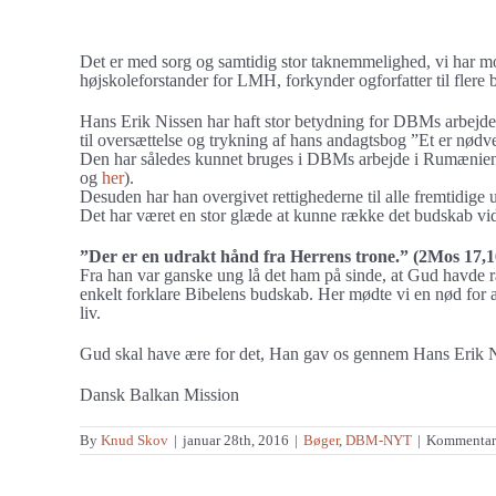
større
”Der er en udrakt hånd fra Herrens trone.”
billede
Det er med sorg og samtidig stor taknemmelighed, vi har mo
højskoleforstander for LMH, forkynder ogforfatter til flere
Hans Erik Nissen har haft stor betydning for DBMs arbej
til oversættelse og trykning af hans andagtsbog ”Et er nødv
Den har således kunnet bruges i DBMs arbejde i Rumænien
og
her
).
Desuden har han overgivet rettighederne til alle fremtidige
Det har været en stor glæde at kunne række det budskab vid
”Der er en udrakt hånd fra Herrens trone.” (2Mos 17,1
Fra han var ganske ung lå det ham på sinde, at Gud havde 
enkelt forklare Bibelens budskab. Her mødte vi en nød for at n
liv.
Gud skal have ære for det, Han gav os gennem Hans Erik N
Dansk Balkan Mission
By
Knud Skov
|
januar 28th, 2016
|
Bøger
,
DBM-NYT
|
Kommentare