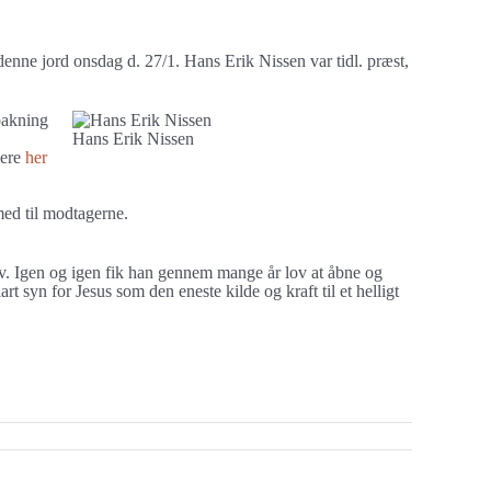
enne jord onsdag d. 27/1. Hans Erik Nissen var tidl. præst,
bakning
Hans Erik Nissen
mere
her
med til modtagerne.
v. Igen og igen fik han gennem mange år lov at åbne og
rt syn for Jesus som den eneste kilde og kraft til et helligt