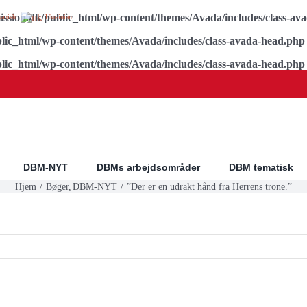
ssion.dk/public_html/wp-content/themes/Avada/includes/class-av
panish
Ukrainian
lic_html/wp-content/themes/Avada/includes/class-avada-head.php
lic_html/wp-content/themes/Avada/includes/class-avada-head.php
DBM-NYT
DBMs arbejdsområder
DBM tematisk
Hjem
Bøger
DBM-NYT
”Der er en udrakt hånd fra Herrens trone.”