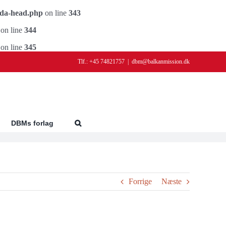
ada-head.php
on line
343
on line
344
on line
345
Tlf.: +45 74821757
|
dbm@balkanmission.dk
DBMs forlag
Forrige
Næste