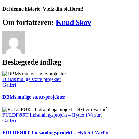
En
øjenlæge
Del denne historie, Vælg din platform!
kom
på
Facebook
X
Reddit
LinkedIn
Tumblr
Pinterest
Vk
E-
Om forfatteren:
Knud Skov
besøg
mail
Beslægtede indlæg
DBMs mulige støtte-projekter
Galleri
DBMs mulige støtte-projekter
FULDFØRT Indsamlingsprojekt – Hytter i Varfurí
Galleri
FULDFØRT Indsamlingsprojekt – Hytter i Varfurí