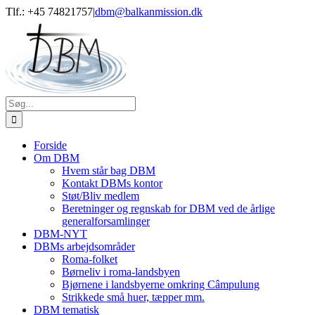
Skip
Tlf.: +45 74821757
|
dbm@balkanmission.dk
to
content
Søg
efter:
Forside
Om DBM
Hvem står bag DBM
Kontakt DBMs kontor
Støt/Bliv medlem
Beretninger og regnskab for DBM ved de årlige
generalforsamlinger
DBM-NYT
DBMs arbejdsområder
Roma-folket
Børneliv i roma-landsbyen
Bjørnene i landsbyerne omkring Câmpulung
Strikkede små huer, tæpper mm.
DBM tematisk