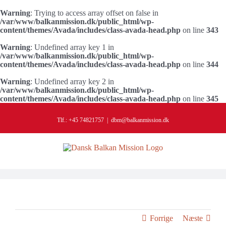
Warning
: Trying to access array offset on false in
/var/www/balkanmission.dk/public_html/wp-
content/themes/Avada/includes/class-avada-head.php
on line
343
Warning
: Undefined array key 1 in
/var/www/balkanmission.dk/public_html/wp-
content/themes/Avada/includes/class-avada-head.php
on line
344
Warning
: Undefined array key 2 in
/var/www/balkanmission.dk/public_html/wp-
content/themes/Avada/includes/class-avada-head.php
on line
345
Skip
to
Tlf.: +45 74821757
|
dbm@balkanmission.dk
content
Forrige
Næste