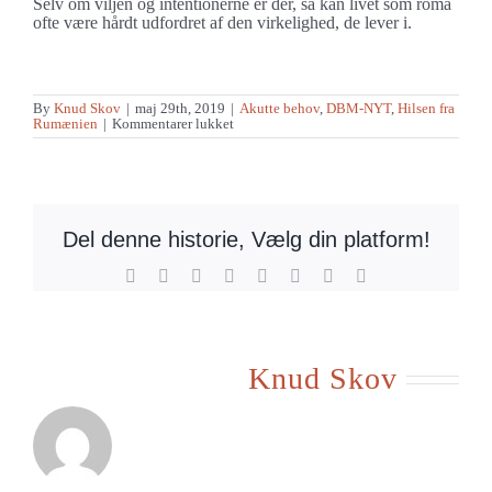
Selv om viljen og intentionerne er der, så kan livet som roma
ofte være hårdt udfordret af den virkelighed, de lever i.
By
Knud Skov
|
maj 29th, 2019
|
Akutte behov
,
DBM-NYT
,
Hilsen fra
til
Rumænien
|
Kommentarer lukket
Helt
forfra
med
nyt
betonfundament
Del denne historie, Vælg din platform!
Facebook
X
Reddit
LinkedIn
Tumblr
Pinterest
Vk
E-
mail
Om forfatteren:
Knud Skov