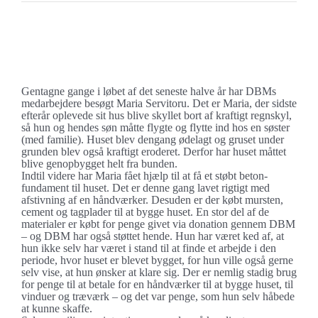
Se
større
Helt forfra med nyt betonfundament
billede
Gentagne gange i løbet af det seneste halve år har DBMs
medarbejdere besøgt Maria Servitoru. Det er Maria, der sidste
efterår oplevede sit hus blive skyllet bort af kraftigt regnskyl,
så hun og hendes søn måtte flygte og flytte ind hos en søster
(med familie). Huset blev dengang ødelagt og gruset under
grunden blev også kraftigt eroderet. Derfor har huset måttet
blive genopbygget helt fra bunden.
Indtil videre har Maria fået hjælp til at få et støbt beton-
fundament til huset. Det er denne gang lavet rigtigt med
afstivning af en håndværker. Desuden er der købt mursten,
cement og tagplader til at bygge huset. En stor del af de
materialer er købt for penge givet via donation gennem DBM
– og DBM har også støttet hende. Hun har været ked af, at
hun ikke selv har været i stand til at finde et arbejde i den
periode, hvor huset er blevet bygget, for hun ville også gerne
selv vise, at hun ønsker at klare sig. Der er nemlig stadig brug
for penge til at betale for en håndværker til at bygge huset, til
vinduer og træværk – og det var penge, som hun selv håbede
at kunne skaffe.