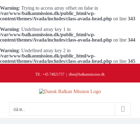
Warning
: Trying to access array offset on false in
/var/www/balkanmission.dk/public_html/wp-
content/themes/Avada/includes/class-avada-head.php
on line
343
Warning
: Undefined array key 1 in
/var/www/balkanmission.dk/public_html/wp-
content/themes/Avada/includes/class-avada-head.php
on line
344
Warning
: Undefined array key 2 in
/var/www/balkanmission.dk/public_html/wp-
content/themes/Avada/includes/class-avada-head.php
on line
345
Skip
to
Tlf.: +45 74821757
|
dbm@balkanmission.dk
content
Gå til...