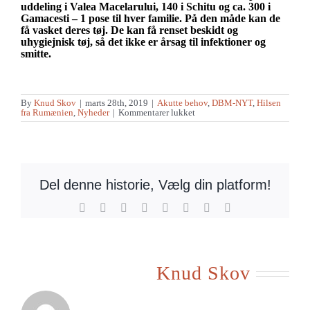
uddeling i Valea Macelarului, 140 i Schitu og ca. 300 i
Gamacesti – 1 pose til hver familie. På den måde kan de
få vasket deres tøj. De kan få renset beskidt og
uhygiejnisk tøj, så det ikke er årsag til infektioner og
smitte.
By
Knud Skov
|
marts 28th, 2019
|
Akutte behov
,
DBM-NYT
,
Hilsen
til
fra Rumænien
,
Nyheder
|
Kommentarer lukket
Uddeling
af
vaskepulver
i
Rumænien
Del denne historie, Vælg din platform!
Facebook
X
Reddit
LinkedIn
Tumblr
Pinterest
Vk
E-
mail
Om forfatteren:
Knud Skov