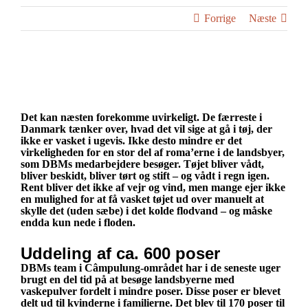
Forrige
Næste
Se
større
Uddeling af vaskepulver i Rumænien
billede
Det kan næsten forekomme uvirkeligt. De færreste i
Danmark tænker over, hvad det vil sige at gå i tøj, der
ikke er vasket i ugevis. Ikke desto mindre er det
virkeligheden for en stor del af roma’erne i de landsbyer,
som DBMs medarbejdere besøger. Tøjet bliver vådt,
bliver beskidt, bliver tørt og stift – og vådt i regn igen.
Rent bliver det ikke af vejr og vind, men mange ejer ikke
en mulighed for at få vasket tøjet ud over manuelt at
skylle det (uden sæbe) i det kolde flodvand – og måske
endda kun nede i floden.
Uddeling af ca. 600 poser
DBMs team i Câmpulung-området har i de seneste uger
brugt en del tid på at besøge landsbyerne med
vaskepulver fordelt i mindre poser. Disse poser er blevet
delt ud til kvinderne i familierne. Det blev til 170 poser til