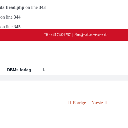
ada-head.php
on line
343
on line
344
on line
345
Tlf.: +45 74821757
|
dbm@balkanmission.dk
DBMs forlag
Forrige
Næste