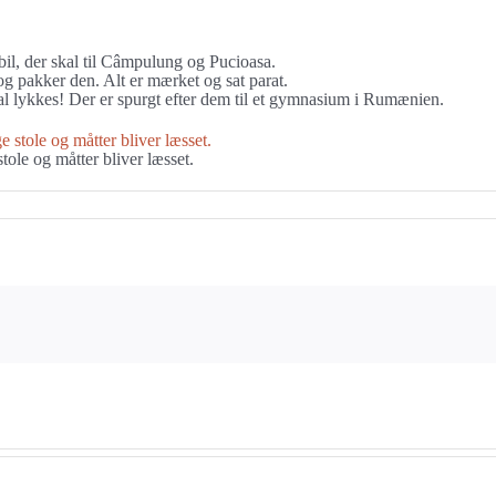
stbil, der skal til Câmpulung og Pucioasa.
 og pakker den. Alt er mærket og sat parat.
al lykkes! Der er spurgt efter dem til et gymnasium i Rumænien.
ole og måtter bliver læsset.
l
e
æsser
ndnu
n
ransport