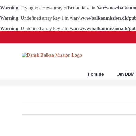
Warning
: Trying to access array offset on false in
/var/www/balkanmi
Warning
: Undefined array key 1 in
/var/www/balkanmission.dk/pub
Warning
: Undefined array key 2 in
/var/www/balkanmission.dk/pub
Skip
to
content
Forside
Om DBM
Se