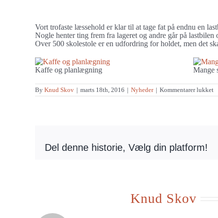
større
De læsser endnu en transport
billede
Vort trofaste læssehold er klar til at tage fat på endnu en la
Nogle henter ting frem fra lageret og andre går på lastbilen
Over 500 skolestole er en udfordring for holdet, men det sk
Kaffe og planlægning
Mange st
ti
By
Knud Skov
|
marts 18th, 2016
|
Nyheder
|
Kommentarer lukket
D
l
e
e
t
Del denne historie, Vælg din platform!
Om forfatteren:
Knud Skov