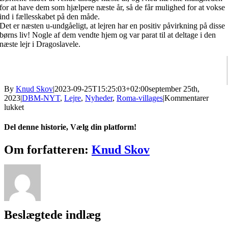
for at have dem som hjælpere næste år, så de får mulighed for at vokse
ind i fællesskabet på den måde.
Det er næsten u-undgåeligt, at lejren har en positiv påvirkning på disse
børns liv! Nogle af dem vendte hjem og var parat til at deltage i den
næste lejr i Dragoslavele.
By
Knud Skov
|
2023-09-25T15:25:03+02:00
september 25th,
2023
|
DBM-NYT
,
Lejre
,
Nyheder
,
Roma-villages
|
Kommentarer
til
lukket
Sommerlejroplevelse
for
Del denne historie, Vælg din platform!
seks
romabørn
Facebook
X
Reddit
LinkedIn
Tumblr
Pinterest
Vk
E-
Om forfatteren:
Knud Skov
mail
Beslægtede indlæg