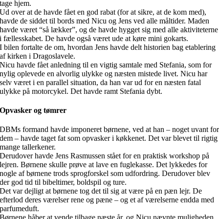
tage hjem.
Ud over at de havde fået en god rabat (for at sikre, at de kom med),
havde de siddet til bords med Nicu og Jens ved alle måltider. Maden
havde været “så lækker”, og de havde hygget sig med alle aktiviteterne
i fællesskabet. De havde også været ude at køre mini gokarts.
I bilen fortalte de om, hvordan Jens havde delt historien bag etablering
af kirken i Dragoslavele.
Nicu havde fået anledning til en vigtig samtale med Stefania, som for
nylig oplevede en alvorlig ulykke og næsten mistede livet. Nicu har
selv været i en parallel situation, da han var ud for en næsten fatal
ulykke på motorcykel. Det havde ramt Stefania dybt.
Opvasker og tømrer
DBMs formand havde imponeret børnene, ved at han – noget uvant fo
dem – havde taget fat som opvasker i køkkenet. Det var blevet til rigtig
mange tallerkener.
Derudover havde Jens Rasmussen stået for en praktisk workshop på
lejren. Børnene skulle prøve at lave en fuglekasse. Det lykkedes for
nogle af børnene trods sprogforskel som udfordring. Derudover blev
der god tid til bibeltimer, boldspil og ture.
Det var dejligt at børnene tog det til sig at være på en pæn lejr. De
efterlod deres værelser rene og pæne – og et af værelserne endda med
parfumeduft.
Børnene håber at vende tilbage næste år, og Nicu nævnte muligheden