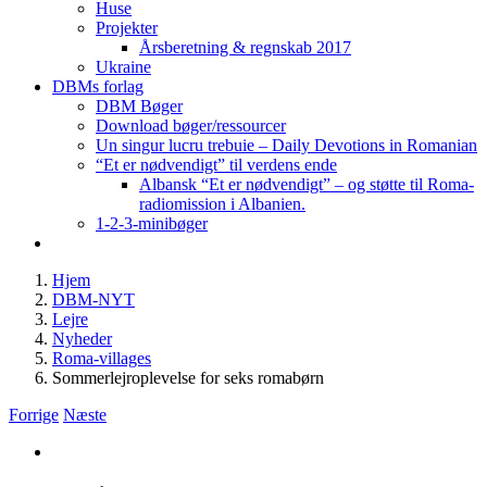
Huse
Projekter
Årsberetning & regnskab 2017
Ukraine
DBMs forlag
DBM Bøger
Download bøger/ressourcer
Un singur lucru trebuie – Daily Devotions in Romanian
“Et er nødvendigt” til verdens ende
Albansk “Et er nødvendigt” – og støtte til Roma-
radiomission i Albanien.
1-2-3-minibøger
Hjem
DBM-NYT
Lejre
Nyheder
Roma-villages
Sommerlejroplevelse for seks romabørn
Forrige
Næste
Se
større