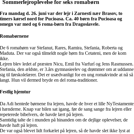
billede
Sommerlejroplevelse for seks romabørn
Fra mandag d. 26. juni var der lejr i Zarnesti nær Brasov, to
timers kørsel nord for Pucioasa. Ca. 40 børn fra Pucioasa og
omegn var med og 6 roma-børn fra Dragoslavele.
Romabørnene
De 6 romabørn var Stefanut, Rares, Ramira, Stefania, Roberta og
Maduta. Der var også tilmeldt nogle børn fra Cetateni, men de kom
ikke.
Lejren blev ledet af præsten Nicu, Emil fra Varfurí og Jens Rasmussen.
Stefania, den ældste, er 3.års gymnasieelev og drømmer om at uddanne
sig til førskolelærer. Det er usædvanligt for en ung romakvinde at nå så
langt. Hun vil dermed bryde en del roma-traditioner.
Festlig hjemtur
Da Adi hentede børnene fra lejren, havde de hver et lille NyTestamente
i hænderne. Knap var bilen sat igang, før de sang sange fra lejren eller
repeterede bibelvers, de havde lært på lejren.
Samtidig talte de i munden på hinanden om de dejlige oplevelser, de
havde haft på lejren.
De var også blevet lidt forkælet på lejren, så de havde slet ikke lyst at