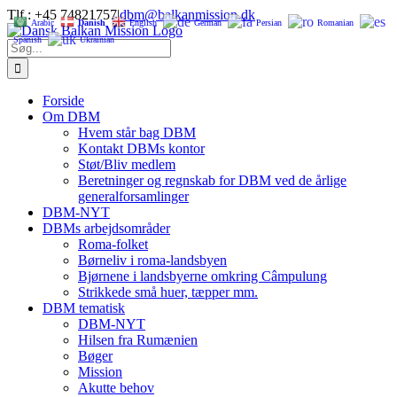
Skip
Tlf.: +45 74821757
|
dbm@balkanmission.dk
Arabic
Danish
English
German
Persian
Romanian
to
Spanish
Ukrainian
content
Søg
efter:
Forside
Om DBM
Hvem står bag DBM
Kontakt DBMs kontor
Støt/Bliv medlem
Beretninger og regnskab for DBM ved de årlige
generalforsamlinger
DBM-NYT
DBMs arbejdsområder
Roma-folket
Børneliv i roma-landsbyen
Bjørnene i landsbyerne omkring Câmpulung
Strikkede små huer, tæpper mm.
DBM tematisk
DBM-NYT
Hilsen fra Rumænien
Bøger
Mission
Akutte behov