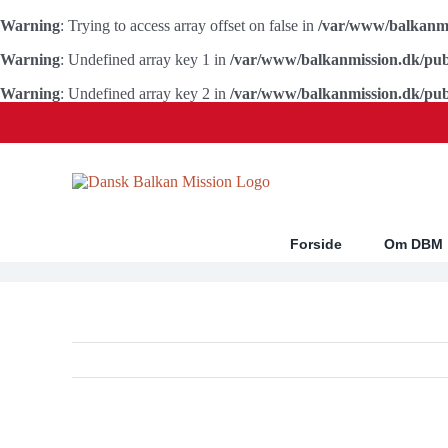
Warning
: Trying to access array offset on false in
/var/www/balkanmi
Warning
: Undefined array key 1 in
/var/www/balkanmission.dk/pub
Warning
: Undefined array key 2 in
/var/www/balkanmission.dk/pub
Skip
to
content
Forside
Om DBM
Se