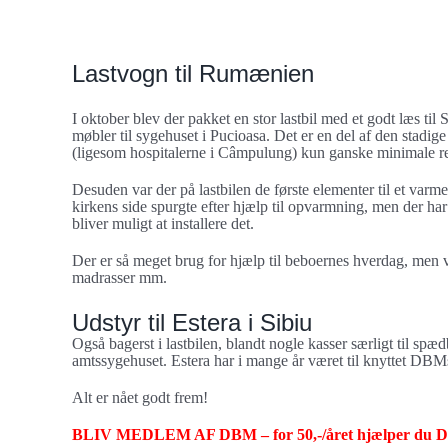
større
Varmeanlæg til kirke
billede
Lastvogn til Rumænien
I oktober blev der pakket en stor lastbil med et godt læs ti
møbler til sygehuset i Pucioasa. Det er en del af den stad
(ligesom hospitalerne i Câmpulung) kun ganske minimale res
Desuden var der på lastbilen de første elementer til et varm
kirkens side spurgte efter hjælp til opvarmning, men der har
bliver muligt at installere det.
Der er så meget brug for hjælp til beboernes hverdag, men v
madrasser mm.
Udstyr til Estera i Sibiu
Også bagerst i lastbilen, blandt nogle kasser særligt til spæ
amtssygehuset. Estera har i mange år været til knyttet DBMs
Alt er nået godt frem!
BLIV MEDLEM AF DBM – for 50,-/året hjælper du DBM 