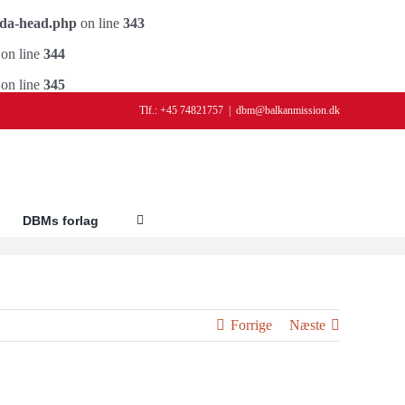
ada-head.php
on line
343
on line
344
on line
345
Tlf.: +45 74821757
|
dbm@balkanmission.dk
DBMs forlag
Forrige
Næste