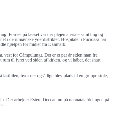
ng. Forrest på læsset var der plejemateriale samt ting og
et i de rumænske yderdistrikter. Hospitalet i Pucioasa har
idle hjælpen for midler fra Danmark.
m. vest for Câmpulung). Det er et par år siden man fra
um til fyret ved siden af kirken, og vi håber, det snart
å lastbilen, hvor der også lige blev plads til en gruppe stole,
ibiu. Der arbejder Estera Decean nu på neonatalafdelingen på
sk.