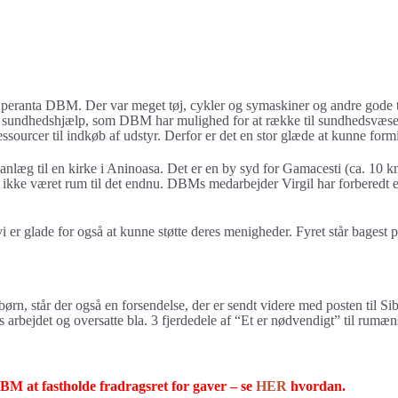
l Speranta DBM. Der var meget tøj, cykler og symaskiner og andre gode ti
ige sundhedshjælp, som DBM har mulighed for at række til sundhedsvæsen
sourcer til indkøb af udstyr. Derfor er det en stor glæde at kunne form
eanlæg til en kirke i Aninoasa. Det er en by syd for Gamacesti (ca. 10 k
 ikke været rum til det endnu.
DBMs medarbejder Virgil har forberedt et r
i er glade for også at kunne støtte deres menigheder.
Fyret står bagest p
dbørn,
står der også en forsendelse, der er sendt videre med posten til S
 arbejdet og oversatte bla. 3 fjerdedele af “Et er nødvendigt” til rumæn
at fastholde fradragsret for gaver – se
HER
hvordan.