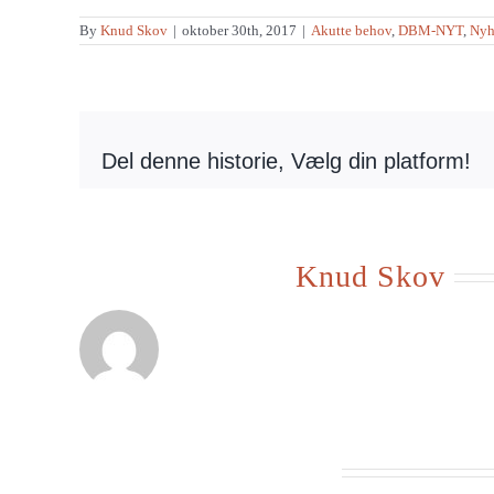
By
Knud Skov
|
oktober 30th, 2017
|
Akutte behov
,
DBM-NYT
,
Nyh
Del denne historie, Vælg din platform!
Om forfatteren:
Knud Skov
Beslægtede indlæg