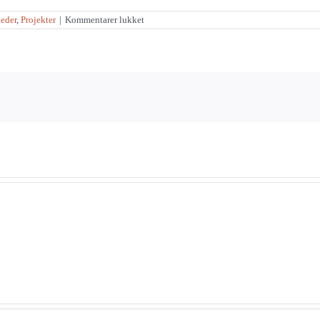
til
eder
,
Projekter
|
Kommentarer lukket
Varmeanlæg
til
kirke