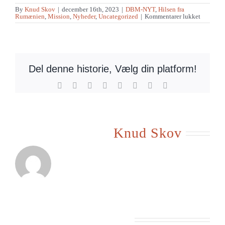
By
Knud Skov
|
december 16th, 2023
|
DBM-NYT
,
Hilsen fra
til
Rumænien
,
Mission
,
Nyheder
,
Uncategorized
|
Kommentarer lukket
Gigi
vender
tilbage
Del denne historie, Vælg din platform!
Facebook
X
Reddit
LinkedIn
Tumblr
Pinterest
Vk
E-
mail
Om forfatteren:
Knud Skov
Beslægtede indlæg