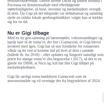
ressourcekrævende. Derfor lavede DBM og kirken Betania i
Pucioasa en donationsaftale med efterfølgende
støtteforpligtelse, så huse, inventar og medarbejdere overgik
til dem. Da Gigi på det tidspunkt var deltidsansat og samtidig
ejede en række lokale genbrugsbutikker, valgte han at trække
sig for en tid.
Nu er Gigi tilbage
Med en ny gen-satsning på børnemøder, voksensamlinger og
hjælp især til de roma’er, der bor i Gamacesti, er Gigi blevet
inviteret med igen. Gigi har så stor forståelse for romaernes
vilkår og let ved at komme ind på livet af dem i samtale
(billede th. fra 2018) – eller opfattes og fungerer naturligt som
præst for mange roma’er (fra begravelse i 2017), så det er en
glæde for DBM, at Nicu og Adi har fået Gigi tilføjet på
medarbejderlisten.
Gigi får særligt roma-landsbyen Gamacesti som sit
ansvarsområde og vil overtage der fra begyndelsen af 2024.